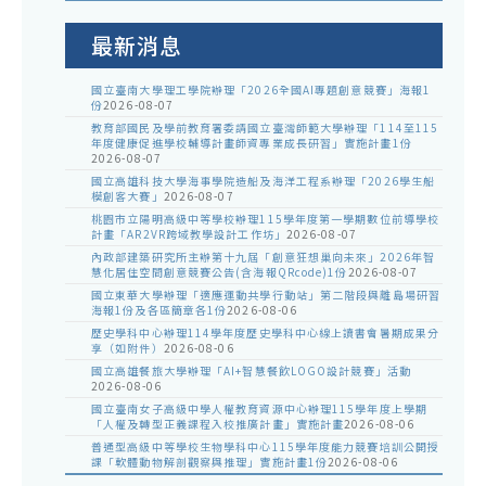
公
告
最新消息
國立臺南大學理工學院辦理「2026全國AI專題創意競賽」海報1
份
2026-08-07
教育部國民及學前教育署委請國立臺灣師範大學辦理「114至115
年度健康促進學校輔導計畫師資專業成長研習」實施計畫1份
2026-08-07
國立高雄科技大學海事學院造船及海洋工程系辦理「2026學生船
模創客大賽」
2026-08-07
桃園市立陽明高級中等學校辦理115學年度第一學期數位前導學校
計畫「AR2VR跨域教學設計工作坊」
2026-08-07
內政部建築研究所主辦第十九屆「創意狂想巢向未來」2026年智
慧化居住空間創意競賽公告(含海報QRcode)1份
2026-08-07
國立東華大學辦理「適應運動共學行動站」第二階段與離島場研習
海報1份及各區簡章各1份
2026-08-06
歷史學科中心辦理114學年度歷史學科中心線上讀書會暑期成果分
享（如附件）
2026-08-06
國立高雄餐旅大學辦理「AI+智慧餐飲LOGO設計競賽」活動
2026-08-06
國立臺南女子高級中學人權教育資源中心辦理115學年度上學期
「人權及轉型正義課程入校推廣計畫」實施計畫
2026-08-06
普通型高級中等學校生物學科中心115學年度能力競賽培訓公開授
課「軟體動物解剖觀察與推理」實施計畫1份
2026-08-06