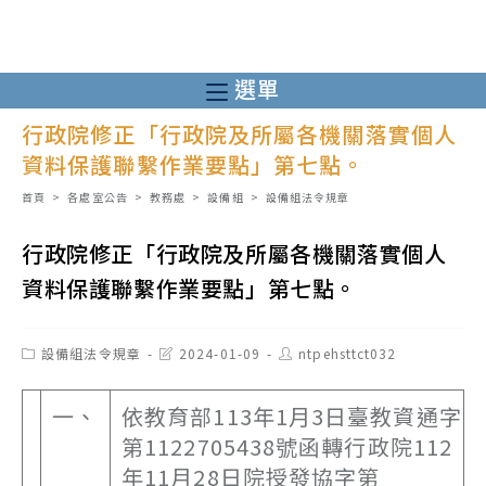
跳
轉
至
選單
主
行政院修正「行政院及所屬各機關落實個人
要
資料保護聯繫作業要點」第七點。
內
容
首頁
>
各處室公告
>
教務處
>
設備組
>
設備組法令規章
行政院修正「行政院及所屬各機關落實個人
資料保護聯繫作業要點」第七點。
Post
Post
Post
設備組法令規章
2024-01-09
ntpehsttct032
category:
last
author:
modified:
一、
依教育部113年1月3日臺教資通字
第1122705438號函轉行政院112
年11月28日院授發協字第