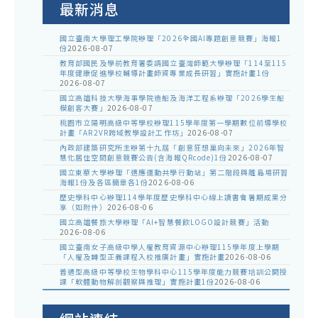
最新消息
國立臺南大學理工學院辦理「2026全國AI專題創意競賽」海報1
份
2026-08-07
教育部國民及學前教育署委請國立臺灣師範大學辦理「114至115
年度健康促進學校輔導計畫師資專業成長研習」實施計畫1份
2026-08-07
國立高雄科技大學海事學院造船及海洋工程系辦理「2026學生船
模創客大賽」
2026-08-07
桃園市立陽明高級中等學校辦理115學年度第一學期數位前導學校
計畫「AR2VR跨域教學設計工作坊」
2026-08-07
內政部建築研究所主辦第十九屆「創意狂想巢向未來」2026年智
慧化居住空間創意競賽公告(含海報QRcode)1份
2026-08-07
國立東華大學辦理「適應運動共學行動站」第二階段與離島場研習
海報1份及各區簡章各1份
2026-08-06
歷史學科中心辦理114學年度歷史學科中心線上讀書會暑期成果分
享（如附件）
2026-08-06
國立高雄餐旅大學辦理「AI+智慧餐飲LOGO設計競賽」活動
2026-08-06
國立臺南女子高級中學人權教育資源中心辦理115學年度上學期
「人權及轉型正義課程入校推廣計畫」實施計畫
2026-08-06
普通型高級中等學校生物學科中心115學年度能力競賽培訓公開授
課「軟體動物解剖觀察與推理」實施計畫1份
2026-08-06