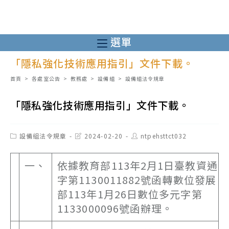
跳
轉
至
選單
主
「隱私強化技術應用指引」文件下載。
要
內
首頁
>
各處室公告
>
教務處
>
設備組
>
設備組法令規章
容
「隱私強化技術應用指引」文件下載。
Post
Post
Post
設備組法令規章
2024-02-20
ntpehsttct032
category:
last
author:
modified:
一、
依據教育部113年2月1日臺教資通
字第1130011882號函轉數位發展
部113年1月26日數位多元字第
1133000096號函辦理。