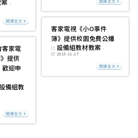
教案
發
閱讀全文
113
語
華
排
之
年
教
語
危
蒲
「紀
初
學
閱讀全文
補
機
公
客家電視《小O事件
錄
完
媒
充
Carb
英
片
成
簿》提供校園免費公播
體
教
Crisi
希
《九
12
Post
設備組教材教案
影
會客家電
材
－
category:
望
槍》
Post
部
2023-11-17
片」
「輕
簿》提供
last
線
基
X
「閩
modified:
客
鬆
，歡迎申
閱讀全文
上
金
移
東
家
說
化
會
民
語
電
華
議
設備組教
研
工
教
視
語
題
發
議
學
《小
2」
式
編
題
媒
O
教
公
製
教
閱讀全文
體
事
材
視
符
材
影
件
申
文
合
包」
片」，
簿》
請」