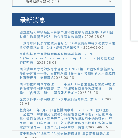
設備組教材教案 (11)
處
室
公
告
最新消息
國立成功大學辦理因材網高中生物自主學習線上講座-「運用因
材網生物學習不迷路！數位課程有效學習」
2026-08-06
「教育部國民及學前教育署辦理116年度高級中等學校教學卓越
獎初選實施計畫」1份，請教師踴躍報名。
2026-08-06
崑山科技大學互動媒體與數位娛樂系舉辦「2026
AI(Generative AI Planning and Applications)國際證照教
師研習營」
2026-08-06
國立清華大學竹師教育學院辦理「2026第十七屆教育創新國際
學術研討會——多元協作與永續共好～從科技創新到人本實踐的
教育新視野」徵稿資訊
2026-08-06
國立彰化師範大學辦理「115年至116年普通暨技術型高中物理
適性教學教材開發計畫」之「物理暑假自主學習啟航站」，請
學生（含升高一新生）踴躍報名參加。
2026-08-06
歷史學科中心參與辦理115學年度台語片影史（如附件）
2026-
08-06
教育部115年7月28日臺教授國字第1156002300號函送修正
「公立中小學兼任及代課教師鐘點費支給基準表」，因主旨所
載生效日有誤繕，爰予更正；兼任及代課教師支給數額自中華
民國一百十四年九月一日生效，藝術才能班外聘兼任教師支給
數額下限自一百十五年八月一日生效，請查照
2026-08-05
臺東縣政府115年度「脫貧支持服務計畫-學習資源補助方案」
2026-08-05