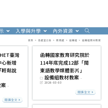
示
入學與升學
內外資源
首頁
>
各處室公告
>
教務處
>
設備組
>
設備組教材教案
HET臺灣
函轉國家教育研究院於
中心新增
114年底完成12部「閩
「輕鬆說
東語教學媒體影片」
Post
設備組教材教案
category:
Post
2026-03-03
教案
last
modified:
函
閱讀全文
轉
國
閱讀全文
國
教