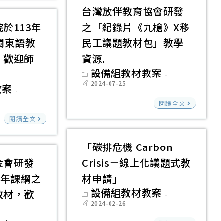
家
署
台灣放伴教育協會研發
教
轉
於113年
之「紀錄片《九槍》X移
育
知
閩東語教
民工議題教材包」教學
研
FICHET
，歡迎師
資源.
究
臺
Post
設備組教材教案
院
灣
category:
Post
2024-07-25
教案
於
華
last
modified:
台
114
語
閱讀全文
灣
國
年
教
閱讀全文
放
家
底
育
伴
教
完
資
「碳排危機 Carbon
教
育
成
源
金會研發
Crisis－線上化議題式教
育
研
12
中
學年課綱之
材申請」
協
究
部
心
Post
設備組教材教案
教材，歡
會
院
category:
「閩
新
Post
2024-02-26
研
last
於
東
增
modified:
「碳