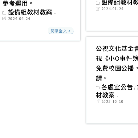
不
Post
設備組教材
參考運用。
份
category:
要
Post
2024-01-24
Post
設備組教材教案
last
category:
以
modified:
Post
2024-04-24
last
身
modified:
法
閱讀全文
試
務
法！」
部
公視文化基金
宣
出
視《小O事件
導
版
免費校園公播
懶
品
請。
人
「《人
Post
各處室公告
包
/
權
category:
材教案
搜
Post
2023-10-10
查
last
modified:
客
─
兩