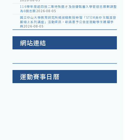
116學年度起四技二專特殊選才及技優甄審入學管道志願數調整
為6個志願
2026-08-05
國立中山大學教育研究所楊淑晴教授辦理「STEM高中生職涯發
展線上系列講座」活動資訊，敬請惠予公告並鼓勵學生踴躍參
與
2026-08-05
網站連結
運動賽事日曆