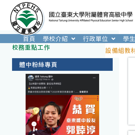
跳
轉
至
主
要
首頁
學校介紹
行政單位
學
內
校務重點工作
設備組教
容
體中粉絲專頁