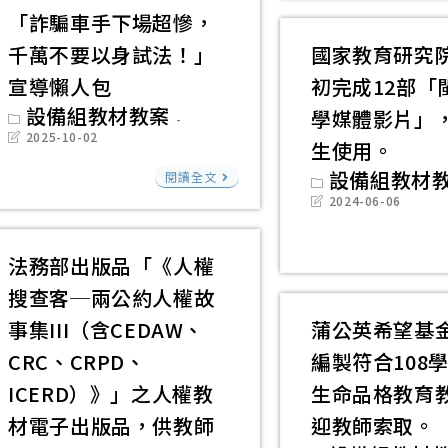
「臺
「詐騙車手下場超慘，
灣
千萬不要以身試法！」
國家教育研究院
中
宣導懶人包
初完成12部「
小
Post
設備組教材教案
學媒體影片」
學
category:
Post
2025-10-02
生使用。
教
last
modified:
「詐
Post
設備組教材
師
閱讀全文
category:
騙
Post
2024-06-06
與
last
車
modified:
學
手
法務部出版品「《人權
生
下
AI
搜查客─兩公約人權故
場
素
事集III（含CEDAW、
蒲公英希望基
超
養
CRC、CRPD、
編製符合108
慘，
框
ICERD）》」之人權教
生命品格教育
千
架」
萬
材電子出版品，供教師
迎教師索取。
1