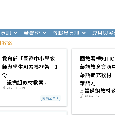
生資訊
榮譽榜
教職員資訊
成果與展
材教案
教育部「臺灣中小學教
國教署轉知FIC
師與學生AI素養框架」1
華語教育資源
份
華語補充教材
Post
設備組教材教案
華語2」
category:
Post
2026-06-29
Post
設備組教材
last
category:
modified:
教
Post
2026-03-13
閱讀全文
last
育
modified:
部