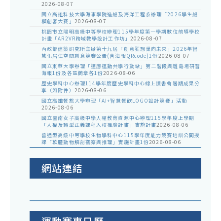
2026-08-07
國立高雄科技大學海事學院造船及海洋工程系辦理「2026學生船
模創客大賽」
2026-08-07
桃園市立陽明高級中等學校辦理115學年度第一學期數位前導學校
計畫「AR2VR跨域教學設計工作坊」
2026-08-07
內政部建築研究所主辦第十九屆「創意狂想巢向未來」2026年智
慧化居住空間創意競賽公告(含海報QRcode)1份
2026-08-07
國立東華大學辦理「適應運動共學行動站」第二階段與離島場研習
海報1份及各區簡章各1份
2026-08-06
歷史學科中心辦理114學年度歷史學科中心線上讀書會暑期成果分
享（如附件）
2026-08-06
國立高雄餐旅大學辦理「AI+智慧餐飲LOGO設計競賽」活動
2026-08-06
國立臺南女子高級中學人權教育資源中心辦理115學年度上學期
「人權及轉型正義課程入校推廣計畫」實施計畫
2026-08-06
普通型高級中等學校生物學科中心115學年度能力競賽培訓公開授
課「軟體動物解剖觀察與推理」實施計畫1份
2026-08-06
網站連結