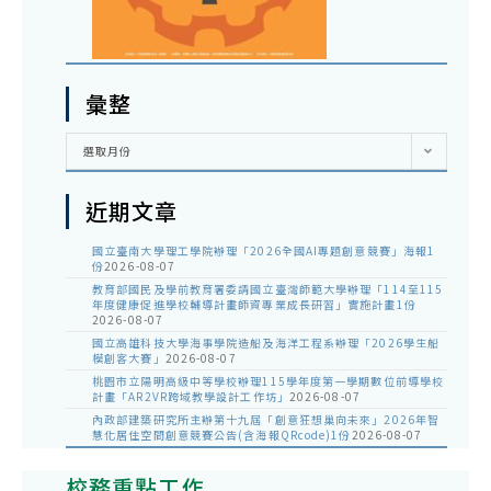
彙整
彙
選取月份
整
近期文章
國立臺南大學理工學院辦理「2026全國AI專題創意競賽」海報1
份
2026-08-07
教育部國民及學前教育署委請國立臺灣師範大學辦理「114至115
年度健康促進學校輔導計畫師資專業成長研習」實施計畫1份
2026-08-07
國立高雄科技大學海事學院造船及海洋工程系辦理「2026學生船
模創客大賽」
2026-08-07
桃園市立陽明高級中等學校辦理115學年度第一學期數位前導學校
計畫「AR2VR跨域教學設計工作坊」
2026-08-07
內政部建築研究所主辦第十九屆「創意狂想巢向未來」2026年智
慧化居住空間創意競賽公告(含海報QRcode)1份
2026-08-07
校務重點工作