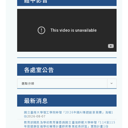
各處室公告
各
選取分類
處
室
公
告
最新消息
國立臺南大學理工學院辦理「2026全國AI專題創意競賽」海報1
份
2026-08-07
教育部國民及學前教育署委請國立臺灣師範大學辦理「114至115
年度健康促進學校輔導計畫師資專業成長研習」實施計畫1份