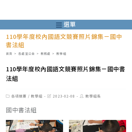
跳
轉
至
選單
主
110學年度校內國語文競賽照片錦集－國中
要
書法組
內
容
首頁
>
各處室公告
>
教務處
>
教學組
110學年度校內國語文競賽照片錦集－國中書
法組
Post
Post
Post
各項競賽
/
教學組
2023-02-08
教學組長
category:
last
author:
modified:
國中書法組