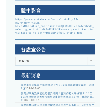
體中影音
https://www.youtube.com/watch?list=PLyj7F-
blDmYxiryAPAqLJLj-
hPMqaUKDK&time_continue=1&v=QFWTd08M8do&embeds_
referring_euri=https%3A%2F%2Fwww.ntpehs.ttct.edu.tw
%2F&source_ve_path=Mjg2NjY&feature=emb_logo
各處室公告
各
選取分類
處
室
公
告
最新消息
國立臺南大學理工學院辦理「2026全國AI專題創意競賽」海報
1份
2026-08-07
教育部國民及學前教育署委請國立臺灣師範大學辦理「114至
115年度健康促進學校輔導計畫師資專業成長研習」實施計畫1
份
2026-08-07
國立高雄科技大學海事學院造船及海洋工程系辦理「2026學生