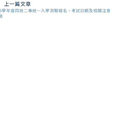
上一篇文章
ead
ore
15學年度四技二專統一入學測驗報名、考試日期及相關注意
ticles
項