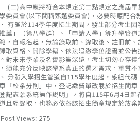
二)高中應將符合本規定第二點規定之應屆畢
學委員會(以下簡稱甄選委員會)，必要時應配合
、 有鑑於114學年度招生期間，發生部分考生
推薦」（第八學群）、「申請入學」等升學管道
範，自報名起，無論錄取前、錄取後、註冊前、
錄取資格、開除學籍、依法追繳學位證書並公告
。對未來學業及名譽影響深遠，考生切勿心存僥
，須能充分反映該學系真正的選才需求，重質不
、 分發入學招生管道自115學年度起，系組代
章「校系分則」中，登記繳費單改載於招生簡章
登記志願系統操作說明」，將自115年6月4日
道且經錄取，也務必依各該招生簡章規定於放棄
Post Views:
275