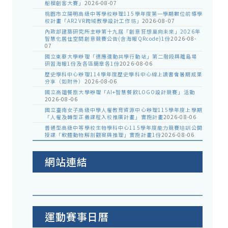
船模創客大賽」
2026-08-07
桃園市立陽明高級中等學校辦理115學年度第一學期數位前導學
校計畫「AR2VR跨域教學設計工作坊」
2026-08-07
內政部建築研究所主辦第十九屆「創意狂想巢向未來」2026年
智慧化居住空間創意競賽公告(含海報QRcode)1份
2026-08-
07
國立東華大學辦理「適應運動共學行動站」第二階段與離島場
研習海報1份及各區簡章各1份
2026-08-06
歷史學科中心辦理114學年度歷史學科中心線上讀書會暑期成果
分享（如附件）
2026-08-06
國立高雄餐旅大學辦理「AI+智慧餐飲LOGO設計競賽」活動
2026-08-06
國立臺南女子高級中學人權教育資源中心辦理115學年度上學期
「人權及轉型正義課程入校推廣計畫」實施計畫
2026-08-06
普通型高級中等學校生物學科中心115學年度能力競賽培訓公開
授課「軟體動物解剖觀察與推理」實施計畫1份
2026-08-06
網站連結
運動賽事日曆