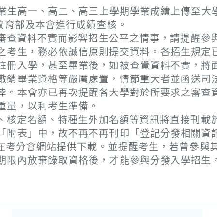
業生高一、高二、高三上學期學業成績上傳至大
教育部及本會進行成績查核。
因審查資料不實而影響招生公平之情事，請提醒參
之考生，務必依誠信原則提交資料。各招生規定
註冊入學，甚至畢業後，如被查覺資料不實，將
撤銷畢業資格等嚴厲處置，情節重大者並函送司
倖。本會亦已再次提醒各大學對於所要求之審查
重量，以利考生準備。
碼、核定名額、特種生外加名額等資訊將直接刊載
「附表」中，故不再不再刊印「登記分發相關資
起在考分會網站提供下載。並提醒考生，若曾參與
期限內放棄錄取資格後，才能參與分發入學招生