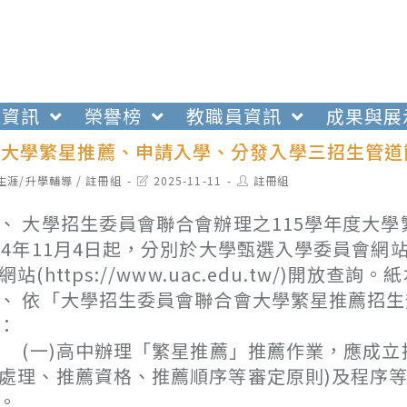
生資訊
榮譽榜
教職員資訊
成果與展
年度大學繁星推薦、申請入學、分發入學三招生管
t
Post
Post
生涯/升學輔導
/
註冊組
2025-11-11
註冊組
egory:
last
author:
modified:
、 大學招生委員會聯合會辦理之115學年度大
14年11月4日起，分別於大學甄選入學委員會網站(htt
網站(https://www.uac.edu.tw/)開放
、 依「大學招生委員會聯合會大學繁星推薦招生規
：
一)高中辦理「繁星推薦」推薦作業，應成立推
處理、推薦資格、推薦順序等審定原則)及程序
。