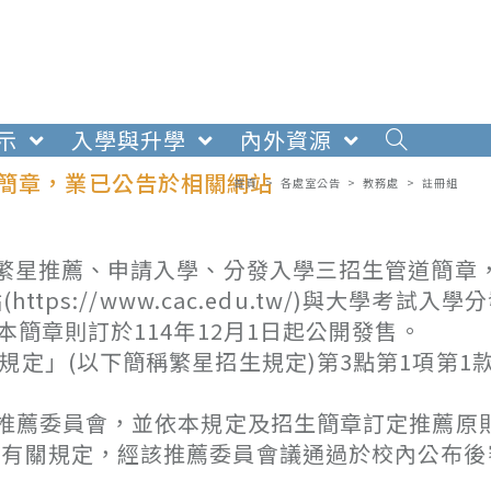
示
入學與升學
內外資源
道簡章，業已公告於相關網站
首頁
>
各處室公告
>
教務處
>
註冊組
學繁星推薦、申請入學、分發入學三招生管道簡章
ps://www.cac.edu.tw/)與大學考試入學
查詢。紙本簡章則訂於114年12月1日起公開發售。
定」(以下簡稱繁星招生規定)第3點第1項第1款
薦委員會，並依本規定及招生簡章訂定推薦原則
等有關規定，經該推薦委員會議通過於校內公布後