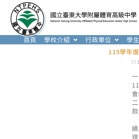
跳
轉
至
主
要
首頁
學校介紹
行政單位
學
內
115學
容
Pos
cat
一
1
會
二
款
(
績
理