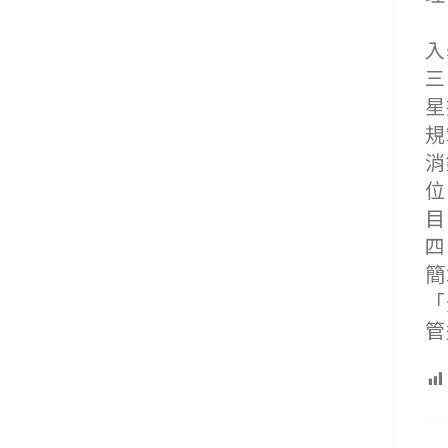
(
入
三
星
規
消
位
目
四
簡
「
管