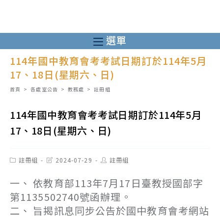
跳
轉
至
選單
主
114年國中教育會考考試日期訂於114年5月
要
17、18日(星期六、日)
內
容
首頁
>
各處室公告
>
教務處
>
註冊組
114年國中教育會考考試日期訂於114年5月
17、18日(星期六、日)
Post
Post
Post
註冊組
2024-07-29
註冊組
category:
last
author:
modified:
一、 依教育部113年7月17日臺教授國部字
第1135502740號函辦理。
二、 旨揭訊息同步公告於國中教育會考網站