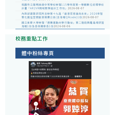
桃園市立陽明高級中等學校辦理115學年度第一學期數位前導學校
計畫「AR2VR跨域教學設計工作坊」
2026-08-07
內政部建築研究所主辦第十九屆「創意狂想巢向未來」2026年智
慧化居住空間創意競賽公告(含海報QRcode)1份
2026-08-07
國立東華大學辦理「適應運動共學行動站」第二階段與離島場研習
海報1份及各區簡章各1份
2026-08-06
校務重點工作
體中粉絲專頁