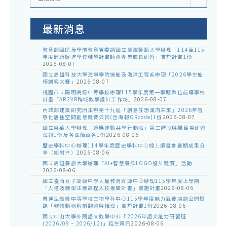
室
公
告
最新消息
教育部國民及學前教育署委請國立臺灣師範大學辦理「114至115
年度健康促進學校輔導計畫師資專業成長研習」實施計畫1份
2026-08-07
國立高雄科技大學海事學院造船及海洋工程系辦理「2026學生船
模創客大賽」
2026-08-07
桃園市立陽明高級中等學校辦理115學年度第一學期數位前導學校
計畫「AR2VR跨域教學設計工作坊」
2026-08-07
內政部建築研究所主辦第十九屆「創意狂想巢向未來」2026年智
慧化居住空間創意競賽公告(含海報QRcode)1份
2026-08-07
國立東華大學辦理「適應運動共學行動站」第二階段與離島場研習
海報1份及各區簡章各1份
2026-08-06
歷史學科中心辦理114學年度歷史學科中心線上讀書會暑期成果分
享（如附件）
2026-08-06
國立高雄餐旅大學辦理「AI+智慧餐飲LOGO設計競賽」活動
2026-08-06
國立臺南女子高級中學人權教育資源中心辦理115學年度上學期
「人權及轉型正義課程入校推廣計畫」實施計畫
2026-08-06
普通型高級中等學校生物學科中心115學年度能力競賽培訓公開授
課「軟體動物解剖觀察與推理」實施計畫1份
2026-08-06
國立中山大學外國語文教學中心「2026年語文能力研習班
(2026/09 ~ 2026/12)」招生資訊
2026-08-06