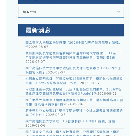
各
選取分類
處
室
公
告
最新消息
國立臺南大學理工學院辦理「2026全國AI專題創意競賽」海報1
份
2026-08-07
教育部國民及學前教育署委請國立臺灣師範大學辦理「114至115
年度健康促進學校輔導計畫師資專業成長研習」實施計畫1份
2026-08-07
國立高雄科技大學海事學院造船及海洋工程系辦理「2026學生船
模創客大賽」
2026-08-07
桃園市立陽明高級中等學校辦理115學年度第一學期數位前導學校
計畫「AR2VR跨域教學設計工作坊」
2026-08-07
內政部建築研究所主辦第十九屆「創意狂想巢向未來」2026年智
慧化居住空間創意競賽公告(含海報QRcode)1份
2026-08-07
國立東華大學辦理「適應運動共學行動站」第二階段與離島場研習
海報1份及各區簡章各1份
2026-08-06
歷史學科中心辦理114學年度歷史學科中心線上讀書會暑期成果分
享（如附件）
2026-08-06
國立高雄餐旅大學辦理「AI+智慧餐飲LOGO設計競賽」活動
2026-08-06
國立臺南女子高級中學人權教育資源中心辦理115學年度上學期
「人權及轉型正義課程入校推廣計畫」實施計畫
2026-08-06