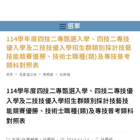
跳
轉
至
選單
主
114學年度四技二專甄選入學、四技二專技
要
優入學及二技技優入學招生群類別採計技藝
內
技能競賽優勝、技術士職種(類)及專技普考
容
類科對照表
首頁
>
各處室公告
>
教務處
>
註冊組
114學年度四技二專甄選入學、四技二專技優
入學及二技技優入學招生群類別採計技藝技
能競賽優勝、技術士職種(類)及專技普考類科
對照表
Post
Post
Post
生涯/升學輔導
/
註冊組
2024-11-11
註冊組