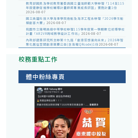
教育部國民及學前教育署委請國立臺灣師範大學辦理「114至115
年度健康促進學校輔導計畫師資專業成長研習」實施計畫1份
2026-08-07
國立高雄科技大學海事學院造船及海洋工程系辦理「2026學生船
模創客大賽」
2026-08-07
桃園市立陽明高級中等學校辦理115學年度第一學期數位前導學校
計畫「AR2VR跨域教學設計工作坊」
2026-08-07
內政部建築研究所主辦第十九屆「創意狂想巢向未來」2026年智
慧化居住空間創意競賽公告(含海報QRcode)1份
2026-08-07
校務重點工作
體中粉絲專頁