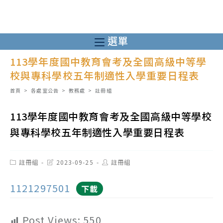
跳
轉
至
選單
主
113學年度國中教育會考及全國高級中等學
要
校與專科學校五年制適性入學重要日程表
內
容
首頁
>
各處室公告
>
教務處
>
註冊組
113學年度國中教育會考及全國高級中等學校
與專科學校五年制適性入學重要日程表
Post
Post
Post
註冊組
2023-09-25
註冊組
category:
last
author:
modified:
1121297501
下載
Post Views:
550