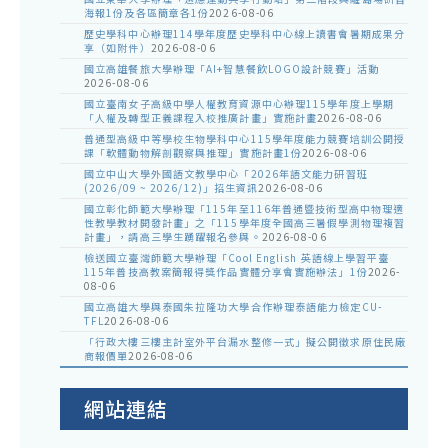
海報1份及各區簡章各1份
2026-08-06
歷史學科中心辦理114學年度歷史學科中心線上讀書會暑期成果分
享（如附件）
2026-08-06
國立高雄餐旅大學辦理「AI+智慧餐飲LOGO設計競賽」活動
2026-08-06
國立臺南女子高級中學人權教育資源中心辦理115學年度上學期
「人權及轉型正義課程入校推廣計畫」實施計畫
2026-08-06
普通型高級中等學校生物學科中心115學年度能力競賽培訓公開授
課「軟體動物解剖觀察與推理」實施計畫1份
2026-08-06
國立中山大學外國語文教學中心「2026年語文能力研習班
(2026/09 ~ 2026/12)」招生資訊
2026-08-06
國立彰化師範大學辦理「115年至116年普通暨技術型高中物理適
性教學教材開發計畫」之「115學年度全國高三暑假學測物理複習
計畫」，請高三學生踴躍報名參與。
2026-08-06
檢送國立臺灣師範大學辦理「Cool English 英語線上學習平臺
115年普技高教案簡報得獎作品實體分享會實施辦法」1份
2026-
08-06
國立高雄大學與泰國朱拉隆功大學合作辦理泰語能力檢定CU-
TFL
2026-08-06
「行政大樓三樓主計室外平台漏水整修一式」擬公開徵求原住民廠
商報價單
2026-08-06
網站連結