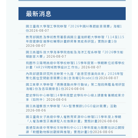
室
公
告
最新消息
國立臺南大學理工學院辦理「2026全國AI專題創意競賽」海報1
份
2026-08-07
教育部國民及學前教育署委請國立臺灣師範大學辦理「114至115
年度健康促進學校輔導計畫師資專業成長研習」實施計畫1份
2026-08-07
國立高雄科技大學海事學院造船及海洋工程系辦理「2026學生船
模創客大賽」
2026-08-07
桃園市立陽明高級中等學校辦理115學年度第一學期數位前導學校
計畫「AR2VR跨域教學設計工作坊」
2026-08-07
內政部建築研究所主辦第十九屆「創意狂想巢向未來」2026年智
慧化居住空間創意競賽公告(含海報QRcode)1份
2026-08-07
國立東華大學辦理「適應運動共學行動站」第二階段與離島場研習
海報1份及各區簡章各1份
2026-08-06
歷史學科中心辦理114學年度歷史學科中心線上讀書會暑期成果分
享（如附件）
2026-08-06
國立高雄餐旅大學辦理「AI+智慧餐飲LOGO設計競賽」活動
2026-08-06
國立臺南女子高級中學人權教育資源中心辦理115學年度上學期
「人權及轉型正義課程入校推廣計畫」實施計畫
2026-08-06
普通型高級中等學校生物學科中心115學年度能力競賽培訓公開授
課「軟體動物解剖觀察與推理」實施計畫1份
2026-08-06