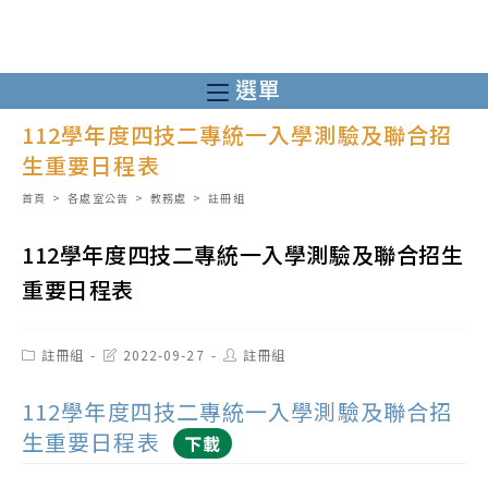
跳
轉
至
選單
主
112學年度四技二專統一入學測驗及聯合招
要
生重要日程表
內
容
首頁
>
各處室公告
>
教務處
>
註冊組
112學年度四技二專統一入學測驗及聯合招生
重要日程表
Post
Post
Post
註冊組
2022-09-27
註冊組
category:
last
author:
modified:
112學年度四技二專統一入學測驗及聯合招
生重要日程表
下載