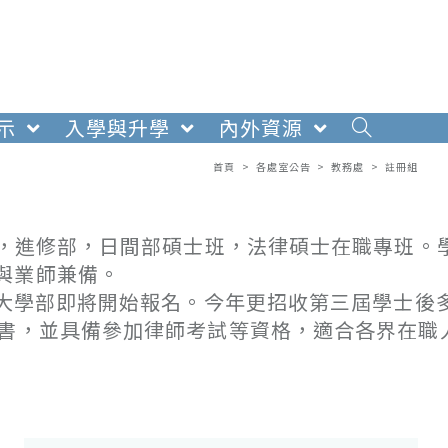
示
入學與升學
內外資源
首頁
>
各處室公告
>
教務處
>
註冊組
)，進修部，日間部碩士班，法律碩士在職專班。
與業師兼備。
修大學部即將開始報名。今年更招收第三屆學士後
證書，並具備參加律師考試等資格，適合各界在職