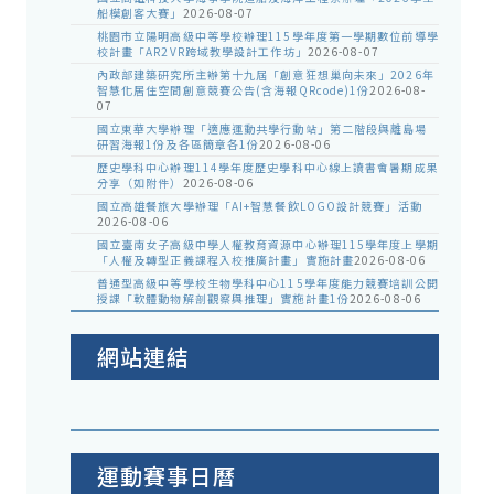
船模創客大賽」
2026-08-07
桃園市立陽明高級中等學校辦理115學年度第一學期數位前導學
校計畫「AR2VR跨域教學設計工作坊」
2026-08-07
內政部建築研究所主辦第十九屆「創意狂想巢向未來」2026年
智慧化居住空間創意競賽公告(含海報QRcode)1份
2026-08-
07
國立東華大學辦理「適應運動共學行動站」第二階段與離島場
研習海報1份及各區簡章各1份
2026-08-06
歷史學科中心辦理114學年度歷史學科中心線上讀書會暑期成果
分享（如附件）
2026-08-06
國立高雄餐旅大學辦理「AI+智慧餐飲LOGO設計競賽」活動
2026-08-06
國立臺南女子高級中學人權教育資源中心辦理115學年度上學期
「人權及轉型正義課程入校推廣計畫」實施計畫
2026-08-06
普通型高級中等學校生物學科中心115學年度能力競賽培訓公開
授課「軟體動物解剖觀察與推理」實施計畫1份
2026-08-06
網站連結
運動賽事日曆