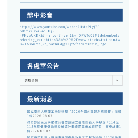
體中影音
https://www.youtube.com/watch?list=PLyj7F-
blDmYxiryAPAqLJLj-
hPMqaUKDK&time_continue=1&v=QFWTd08M8do&embeds_
referring_euri=https%3A%2F%2Fwww.ntpehs.ttct.edu.tw
%2F&source_ve_path=Mjg2NjY&feature=emb_logo
各處室公告
各
選取分類
處
室
公
告
最新消息
國立臺南大學理工學院辦理「2026全國AI專題創意競賽」海報
1份
2026-08-07
教育部國民及學前教育署委請國立臺灣師範大學辦理「114至
115年度健康促進學校輔導計畫師資專業成長研習」實施計畫1
份
2026-08-07
國立高雄科技大學海事學院造船及海洋工程系辦理「2026學生