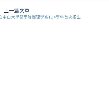
上一篇文章
ead
ore
立中山大學醫學院護理學系114學年首次招生
ticles