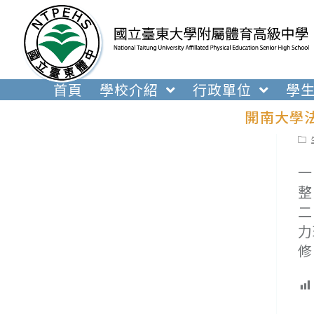
跳
轉
至
主
要
首頁
學校介紹
行政單位
學
內
開南大學
容
Pos
cat
一
整
二
力
修