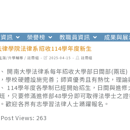
生資訊
榮譽榜
教職員資訊
成果與展
法律學院法律系招收114學年度新生
t
Post
Post
生涯/升學輔導
/
註冊組
2025-04-15
註冊組
egory:
last
author:
modified:
、 開南大學法律系每年招收大學部日間部(兩班
，學校硬體設施完善；師資優秀且有熱忱，理論
、 114學年度各學制已經開始招生，日間與進
班，只要修滿進修部48學分即可取得法學士之
。歡迎各界有志學習法律人士踴躍報名。
Post Views:
263