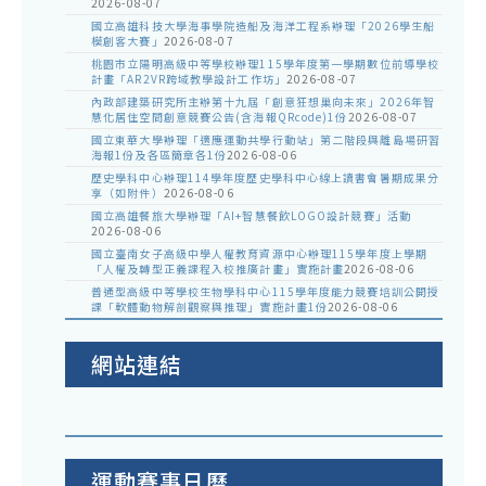
2026-08-07
國立高雄科技大學海事學院造船及海洋工程系辦理「2026學生船
模創客大賽」
2026-08-07
桃園市立陽明高級中等學校辦理115學年度第一學期數位前導學校
計畫「AR2VR跨域教學設計工作坊」
2026-08-07
內政部建築研究所主辦第十九屆「創意狂想巢向未來」2026年智
慧化居住空間創意競賽公告(含海報QRcode)1份
2026-08-07
國立東華大學辦理「適應運動共學行動站」第二階段與離島場研習
海報1份及各區簡章各1份
2026-08-06
歷史學科中心辦理114學年度歷史學科中心線上讀書會暑期成果分
享（如附件）
2026-08-06
國立高雄餐旅大學辦理「AI+智慧餐飲LOGO設計競賽」活動
2026-08-06
國立臺南女子高級中學人權教育資源中心辦理115學年度上學期
「人權及轉型正義課程入校推廣計畫」實施計畫
2026-08-06
普通型高級中等學校生物學科中心115學年度能力競賽培訓公開授
課「軟體動物解剖觀察與推理」實施計畫1份
2026-08-06
網站連結
運動賽事日曆