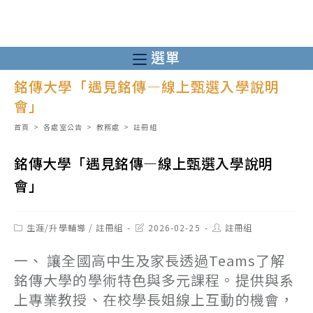
跳
轉
至
選單
主
銘傳大學「遇見銘傳—線上甄選入學說明
要
會」
內
容
首頁
>
各處室公告
>
教務處
>
註冊組
銘傳大學「遇見銘傳—線上甄選入學說明
會」
Post
Post
Post
生涯/升學輔導
/
註冊組
2026-02-25
註冊組
category:
last
author:
modified:
一、 讓全國高中生及家長透過Teams了解
銘傳大學的學術特色與多元課程。提供與系
上專業教授、在校學長姐線上互動的機會，