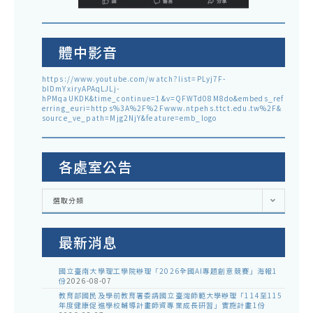
體中影音
https://www.youtube.com/watch?list=PLyj7F-
blDmYxiryAPAqLJLj-
hPMqaUKDK&time_continue=1&v=QFWTd08M8do&embeds_ref
erring_euri=https%3A%2F%2Fwww.ntpehs.ttct.edu.tw%2F&
source_ve_path=Mjg2NjY&feature=emb_logo
各處室公告
各
選取分類
處
室
公
告
最新消息
國立臺南大學理工學院辦理「2026全國AI專題創意競賽」海報1
份
2026-08-07
教育部國民及學前教育署委請國立臺灣師範大學辦理「114至115
年度健康促進學校輔導計畫師資專業成長研習」實施計畫1份