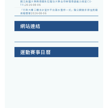
國立高雄大學與泰國朱拉隆功大學合作辦理泰語能力檢定CU-
TFL
2026-08-06
「行政大樓三樓主計室外平台漏水整修一式」擬公開徵求原住民廠
商報價單
2026-08-06
網站連結
運動賽事日曆