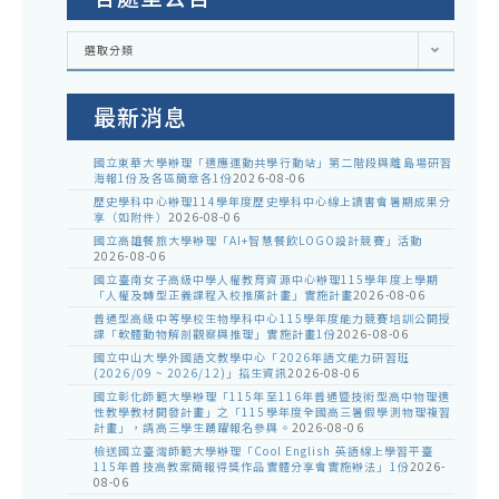
各
選取分類
處
室
公
告
最新消息
國立東華大學辦理「適應運動共學行動站」第二階段與離島場研習
海報1份及各區簡章各1份
2026-08-06
歷史學科中心辦理114學年度歷史學科中心線上讀書會暑期成果分
享（如附件）
2026-08-06
國立高雄餐旅大學辦理「AI+智慧餐飲LOGO設計競賽」活動
2026-08-06
國立臺南女子高級中學人權教育資源中心辦理115學年度上學期
「人權及轉型正義課程入校推廣計畫」實施計畫
2026-08-06
普通型高級中等學校生物學科中心115學年度能力競賽培訓公開授
課「軟體動物解剖觀察與推理」實施計畫1份
2026-08-06
國立中山大學外國語文教學中心「2026年語文能力研習班
(2026/09 ~ 2026/12)」招生資訊
2026-08-06
國立彰化師範大學辦理「115年至116年普通暨技術型高中物理適
性教學教材開發計畫」之「115學年度全國高三暑假學測物理複習
計畫」，請高三學生踴躍報名參與。
2026-08-06
檢送國立臺灣師範大學辦理「Cool English 英語線上學習平臺
115年普技高教案簡報得獎作品實體分享會實施辦法」1份
2026-
08-06