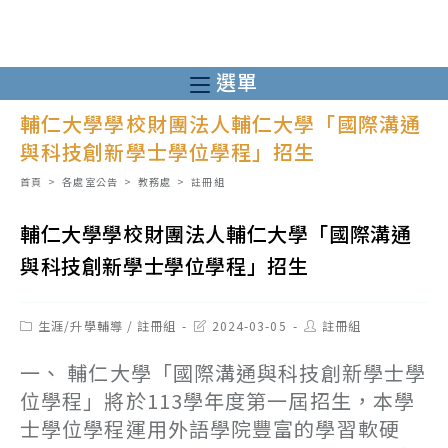
跳
轉
至
選單
主
輔仁大學學校財團法人輔仁大學「國際溝通
要
與科技創新學士學位學程」招生
內
容
首頁
>
各處室公告
>
教務處
>
註冊組
輔仁大學學校財團法人輔仁大學「國際溝通
與科技創新學士學位學程」招生
Post
Post
Post
生涯/升學輔導
/
註冊組
2024-03-05
註冊組
category:
last
author:
modified:
一、 輔仁大學「國際溝通與科技創新學士學
位學程」將於113學年度第一屆招生，本學
士學位學程運用外語學院豐富的學習軟硬