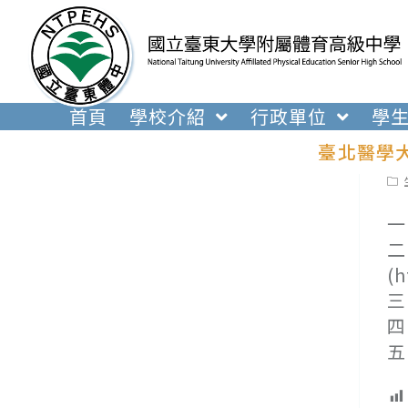
跳
轉
至
主
要
首頁
學校介紹
行政單位
學
內
臺北醫學
容
Pos
cat
一
二
(
三
四
五