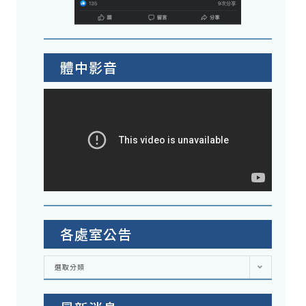
體中影音
各處室公告
各
選取分類
處
室
公
告