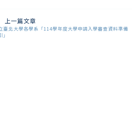
上一篇文章
ead
ore
立臺北大學各學系「114學年度大學申請入學審查資料準備
ticles
引」