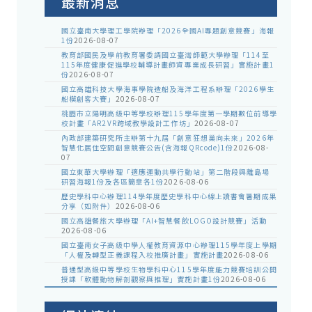
最新消息
國立臺南大學理工學院辦理「2026全國AI專題創意競賽」海報
1份
2026-08-07
教育部國民及學前教育署委請國立臺灣師範大學辦理「114至
115年度健康促進學校輔導計畫師資專業成長研習」實施計畫1
份
2026-08-07
國立高雄科技大學海事學院造船及海洋工程系辦理「2026學生
船模創客大賽」
2026-08-07
桃園市立陽明高級中等學校辦理115學年度第一學期數位前導學
校計畫「AR2VR跨域教學設計工作坊」
2026-08-07
內政部建築研究所主辦第十九屆「創意狂想巢向未來」2026年
智慧化居住空間創意競賽公告(含海報QRcode)1份
2026-08-
07
國立東華大學辦理「適應運動共學行動站」第二階段與離島場
研習海報1份及各區簡章各1份
2026-08-06
歷史學科中心辦理114學年度歷史學科中心線上讀書會暑期成果
分享（如附件）
2026-08-06
國立高雄餐旅大學辦理「AI+智慧餐飲LOGO設計競賽」活動
2026-08-06
國立臺南女子高級中學人權教育資源中心辦理115學年度上學期
「人權及轉型正義課程入校推廣計畫」實施計畫
2026-08-06
普通型高級中等學校生物學科中心115學年度能力競賽培訓公開
授課「軟體動物解剖觀察與推理」實施計畫1份
2026-08-06