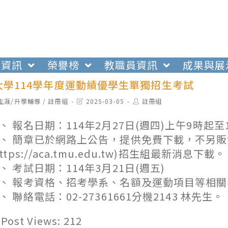
生資訊
榮譽榜
教職員資訊
成果與展
大學114學年度運動績優學生單獨招生考試
t
Post
Post
生涯/升學輔導
/
註冊組
2025-03-05
註冊組
egory:
last
author:
modified:
、 報名日期：114年2月27日(週四)上午9時起至
、 簡章已於網路上公告，提供免費下載，不另
https://aca.tmu.edu.tw)招生組最新消息下載。
、 考試日期：114年3月21日(週五)
、 報考資格、招考學系、名額及運動項目等相
、 聯絡電話：02-27361661分機2143 林先生。
Post Views:
212