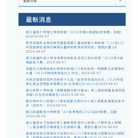
選取分類
處
室
公
告
最新消息
國立臺南大學理工學院辦理「2026全國AI專題創意競賽」海報1
份
2026-08-07
教育部國民及學前教育署委請國立臺灣師範大學辦理「114至115
年度健康促進學校輔導計畫師資專業成長研習」實施計畫1份
2026-08-07
國立高雄科技大學海事學院造船及海洋工程系辦理「2026學生船
模創客大賽」
2026-08-07
桃園市立陽明高級中等學校辦理115學年度第一學期數位前導學校
計畫「AR2VR跨域教學設計工作坊」
2026-08-07
內政部建築研究所主辦第十九屆「創意狂想巢向未來」2026年智
慧化居住空間創意競賽公告(含海報QRcode)1份
2026-08-07
國立東華大學辦理「適應運動共學行動站」第二階段與離島場研習
海報1份及各區簡章各1份
2026-08-06
歷史學科中心辦理114學年度歷史學科中心線上讀書會暑期成果分
享（如附件）
2026-08-06
國立高雄餐旅大學辦理「AI+智慧餐飲LOGO設計競賽」活動
2026-08-06
國立臺南女子高級中學人權教育資源中心辦理115學年度上學期
「人權及轉型正義課程入校推廣計畫」實施計畫
2026-08-06
普通型高級中等學校生物學科中心115學年度能力競賽培訓公開授
課「軟體動物解剖觀察與推理」實施計畫1份
2026-08-06