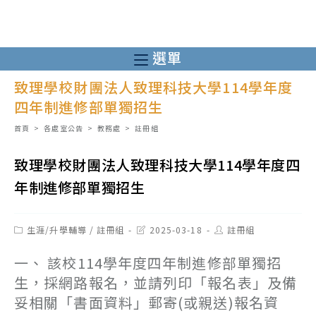
跳
轉
至
選單
主
致理學校財團法人致理科技大學114學年度
要
四年制進修部單獨招生
內
容
首頁
>
各處室公告
>
教務處
>
註冊組
致理學校財團法人致理科技大學114學年度四
年制進修部單獨招生
Post
Post
Post
生涯/升學輔導
/
註冊組
2025-03-18
註冊組
category:
last
author:
modified:
一、 該校114學年度四年制進修部單獨招
生，採網路報名，並請列印「報名表」及備
妥相關「書面資料」郵寄(或親送)報名資