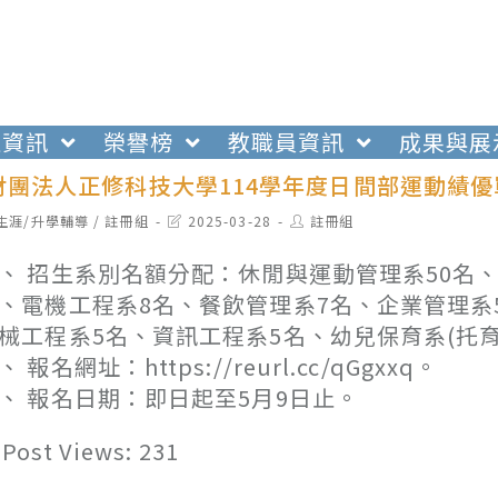
生資訊
榮譽榜
教職員資訊
成果與展
財團法人正修科技大學114學年度日間部運動績優
t
Post
Post
生涯/升學輔導
/
註冊組
2025-03-28
註冊組
egory:
last
author:
modified:
、 招生系別名額分配：休閒與運動管理系50名
、電機工程系8名、餐飲管理系7名、企業管理系
械工程系5名、資訊工程系5名、幼兒保育系(托育
、 報名網址：https://reurl.cc/qGgxxq。
、 報名日期：即日起至5月9日止。
Post Views:
231