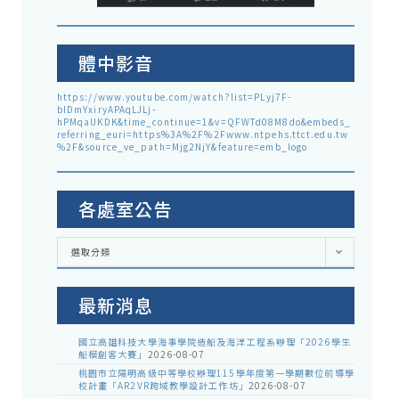
體中影音
https://www.youtube.com/watch?list=PLyj7F-
blDmYxiryAPAqLJLj-
hPMqaUKDK&time_continue=1&v=QFWTd08M8do&embeds_
referring_euri=https%3A%2F%2Fwww.ntpehs.ttct.edu.tw
%2F&source_ve_path=Mjg2NjY&feature=emb_logo
各處室公告
各
選取分類
處
室
公
告
最新消息
國立高雄科技大學海事學院造船及海洋工程系辦理「2026學生
船模創客大賽」
2026-08-07
桃園市立陽明高級中等學校辦理115學年度第一學期數位前導學
校計畫「AR2VR跨域教學設計工作坊」
2026-08-07