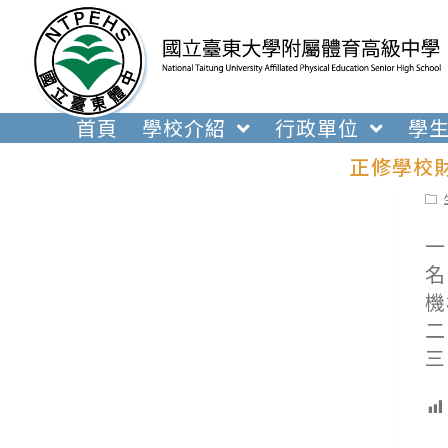
跳
轉
至
主
要
首頁
學校介紹
行政單位
學
內
正修學校
容
Pos
cat
一
名
機
二
三