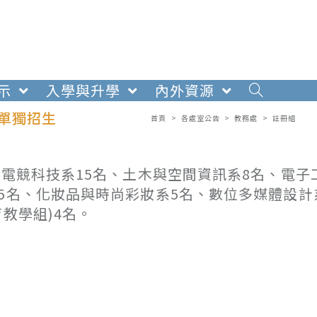
示
入學與升學
內外資源
單獨招生
首頁
>
各處室公告
>
教務處
>
註冊組
、電競科技系15名、土木與空間資訊系8名、電子
5名、化妝品與時尚彩妝系5名、數位多媒體設計
教學組)4名。