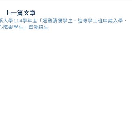
上一篇文章
ead
ore
葉大學114學年度「運動績優學生、進修學士班申請入學、
ticles
心障礙學生」單獨招生