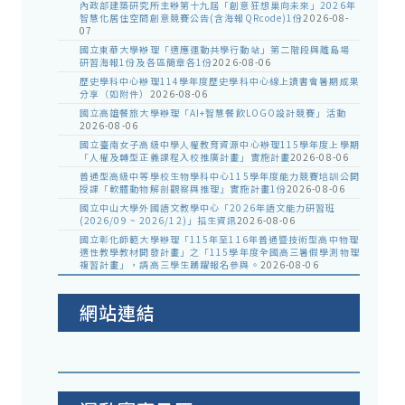
內政部建築研究所主辦第十九屆「創意狂想巢向未來」2026年
智慧化居住空間創意競賽公告(含海報QRcode)1份
2026-08-
07
國立東華大學辦理「適應運動共學行動站」第二階段與離島場
研習海報1份及各區簡章各1份
2026-08-06
歷史學科中心辦理114學年度歷史學科中心線上讀書會暑期成果
分享（如附件）
2026-08-06
國立高雄餐旅大學辦理「AI+智慧餐飲LOGO設計競賽」活動
2026-08-06
國立臺南女子高級中學人權教育資源中心辦理115學年度上學期
「人權及轉型正義課程入校推廣計畫」實施計畫
2026-08-06
普通型高級中等學校生物學科中心115學年度能力競賽培訓公開
授課「軟體動物解剖觀察與推理」實施計畫1份
2026-08-06
國立中山大學外國語文教學中心「2026年語文能力研習班
(2026/09 ~ 2026/12)」招生資訊
2026-08-06
國立彰化師範大學辦理「115年至116年普通暨技術型高中物理
適性教學教材開發計畫」之「115學年度全國高三暑假學測物理
複習計畫」，請高三學生踴躍報名參與。
2026-08-06
網站連結