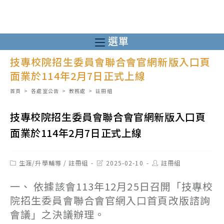
跳
轉
至
選單
主
技專校院招生委員會聯合會官網新版入口頁
要
面業於114年2月7日正式上線
內
容
首頁
>
各處室公告
>
教務處
>
註冊組
技專校院招生委員會聯合會官網新版入口頁
面業於114年2月7日正式上線
Post
Post
Post
生涯/升學輔導
/
註冊組
2025-02-10
註冊組
category:
last
author:
modified:
一、 依據該會113年12月25日召開「技專校
院招生委員會聯合會官網入口首頁改版諮詢
會議」之決議辦理。