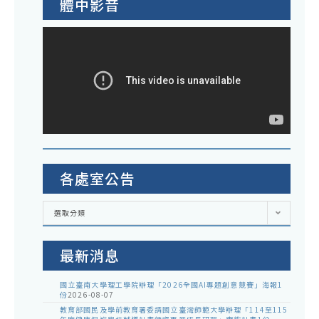
體中影音
各處室公告
各
選取分類
處
室
公
告
最新消息
國立臺南大學理工學院辦理「2026全國AI專題創意競賽」海報1
份
2026-08-07
教育部國民及學前教育署委請國立臺灣師範大學辦理「114至115