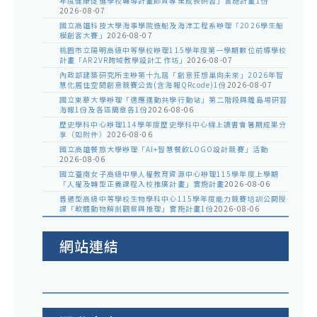
年度健康促進學校輔導計畫師資專業成長研習」實施計畫1份
2026-08-07
國立高雄科技大學海事學院造船及海洋工程系辦理「2026學生船
模創客大賽」
2026-08-07
桃園市立陽明高級中等學校辦理115學年度第一學期數位前導學校
計畫「AR2VR跨域教學設計工作坊」
2026-08-07
內政部建築研究所主辦第十九屆「創意狂想巢向未來」2026年智
慧化居住空間創意競賽公告(含海報QRcode)1份
2026-08-07
國立東華大學辦理「適應運動共學行動站」第二階段與離島場研習
海報1份及各區簡章各1份
2026-08-06
歷史學科中心辦理114學年度歷史學科中心線上讀書會暑期成果分
享（如附件）
2026-08-06
國立高雄餐旅大學辦理「AI+智慧餐飲LOGO設計競賽」活動
2026-08-06
國立臺南女子高級中學人權教育資源中心辦理115學年度上學期
「人權及轉型正義課程入校推廣計畫」實施計畫
2026-08-06
普通型高級中等學校生物學科中心115學年度能力競賽培訓公開授
課「軟體動物解剖觀察與推理」實施計畫1份
2026-08-06
網站連結