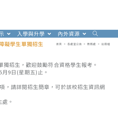
示
入學與升學
內外資源
心障礙學生單獨招生
首頁
>
各處室公告
>
教務處
>
註冊組
生單獨招生，歡迎鼓勵符合資格學生報考。
年5月9日(星期五)止。
事項，請詳閱招生簡章，可於該校招生資訊網
招生處。