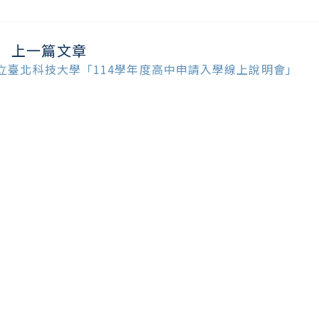
上一篇文章
ead
ore
立臺北科技大學「114學年度高中申請入學線上說明會」
ticles