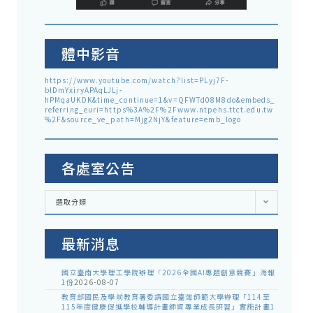
體中影音
https://www.youtube.com/watch?list=PLyj7F-
blDmYxiryAPAqLJLj-
hPMqaUKDK&time_continue=1&v=QFWTd08M8do&embeds_
referring_euri=https%3A%2F%2Fwww.ntpehs.ttct.edu.tw
%2F&source_ve_path=Mjg2NjY&feature=emb_logo
各處室公告
各
選取分類
處
室
公
告
最新消息
國立臺南大學理工學院辦理「2026全國AI專題創意競賽」海報
1份
2026-08-07
教育部國民及學前教育署委請國立臺灣師範大學辦理「114至
115年度健康促進學校輔導計畫師資專業成長研習」實施計畫1