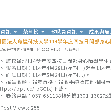
生資訊
榮譽榜
教職員資訊
成果與展
財團法人育達科技大學114學年度四技日間部身
t
Post
Post
生涯/升學輔導
/
註冊組
2025-04-10
註冊組
egory:
last
author:
modified:
、 該校辦理114學年度四技日間部身心障礙學
、 報名日期：114年4月28日(星期一)起至114
、 面試日期：114年5月24日(星期六)。
、 招生名額、報考資格、報名手續及其他相關
https://ppt.cc/fbGCfx)下載。
、 聯絡電話：037-651188轉分機1301-1302
Post Views:
255