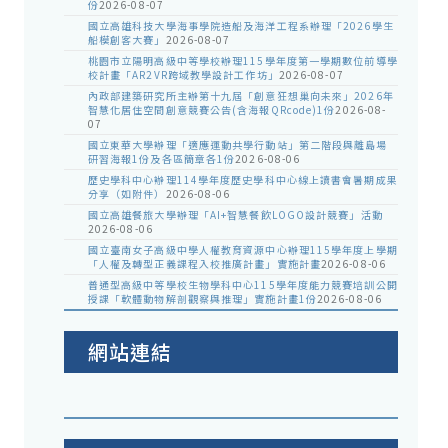
份
2026-08-07
國立高雄科技大學海事學院造船及海洋工程系辦理「2026學生
船模創客大賽」
2026-08-07
桃園市立陽明高級中等學校辦理115學年度第一學期數位前導學
校計畫「AR2VR跨域教學設計工作坊」
2026-08-07
內政部建築研究所主辦第十九屆「創意狂想巢向未來」2026年
智慧化居住空間創意競賽公告(含海報QRcode)1份
2026-08-
07
國立東華大學辦理「適應運動共學行動站」第二階段與離島場
研習海報1份及各區簡章各1份
2026-08-06
歷史學科中心辦理114學年度歷史學科中心線上讀書會暑期成果
分享（如附件）
2026-08-06
國立高雄餐旅大學辦理「AI+智慧餐飲LOGO設計競賽」活動
2026-08-06
國立臺南女子高級中學人權教育資源中心辦理115學年度上學期
「人權及轉型正義課程入校推廣計畫」實施計畫
2026-08-06
普通型高級中等學校生物學科中心115學年度能力競賽培訓公開
授課「軟體動物解剖觀察與推理」實施計畫1份
2026-08-06
網站連結