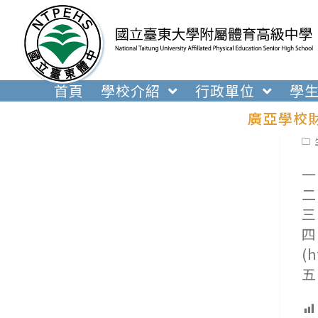
跳
轉
至
主
要
首頁
學校介紹
行政單位
學
內
廣亞學校
容
Pos
cat
一
二
三
四
(
五