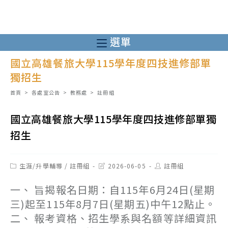
跳
轉
至
選單
主
國立高雄餐旅大學115學年度四技進修部單
要
獨招生
內
容
首頁
>
各處室公告
>
教務處
>
註冊組
國立高雄餐旅大學115學年度四技進修部單獨
招生
Post
Post
Post
生涯/升學輔導
/
註冊組
2026-06-05
註冊組
category:
last
author:
modified:
一、 旨揭報名日期：自115年6月24日(星期
三)起至115年8月7日(星期五)中午12點止。
二、 報考資格、招生學系與名額等詳細資訊