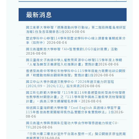
室
公
告
最新消息
國立東華大學辦理「適應運動共學行動站」第二階段與離島場研習
海報1份及各區簡章各1份
2026-08-06
歷史學科中心辦理114學年度歷史學科中心線上讀書會暑期成果分
享（如附件）
2026-08-06
國立高雄餐旅大學辦理「AI+智慧餐飲LOGO設計競賽」活動
2026-08-06
國立臺南女子高級中學人權教育資源中心辦理115學年度上學期
「人權及轉型正義課程入校推廣計畫」實施計畫
2026-08-06
普通型高級中等學校生物學科中心115學年度能力競賽培訓公開授
課「軟體動物解剖觀察與推理」實施計畫1份
2026-08-06
國立中山大學外國語文教學中心「2026年語文能力研習班
(2026/09 ~ 2026/12)」招生資訊
2026-08-06
國立彰化師範大學辦理「115年至116年普通暨技術型高中物理適
性教學教材開發計畫」之「115學年度全國高三暑假學測物理複習
計畫」，請高三學生踴躍報名參與。
2026-08-06
檢送國立臺灣師範大學辦理「Cool English 英語線上學習平臺
115年普技高教案簡報得獎作品實體分享會實施辦法」1份
2026-
08-06
國立高雄大學與泰國朱拉隆功大學合作辦理泰語能力檢定CU-
TFL
2026-08-06
「行政大樓三樓主計室外平台漏水整修一式」擬公開徵求原住民廠
商報價單
2026-08-06