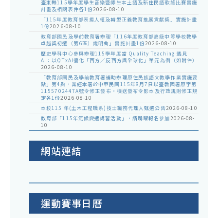
臺東縣115學年度學生音樂暨師生本土語及新住民語歌謠比賽實施
計畫及相關表件各1份
2026-08-10
「115年度教育部表揚人權及轉型正義教育推展貢獻獎」實施計畫
1份
2026-08-10
教育部國民及學前教育署辦理「116年度教育部高級中等學校教學
卓越獎初選（第6區）說明會」實施計畫1份
2026-08-10
歷史學科中心參與辦理115學年度當 Quality Teaching 遇見
AI：以QTxAI優化「西方／反西方與全球化」單元為例（如附件）
2026-08-10
「教育部國民及學前教育署補助辦理原住民族語文教學作業實施要
點」第4點，業經本署於中華民國115年8月7日以臺教國署原字第
1155702447A號令修正發布，檢送發布令影本及行政規則修正規
定各1份
2026-08-10
本校115 年(土木工程職系)技士職務代理人甄選公告
2026-08-10
教育部「115年氣候變遷講習活動」，請踴躍報名參加
2026-08-
10
網站連結
運動賽事日曆