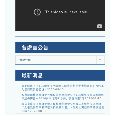
各處室公告
各
選取分類
處
室
公
告
最新消息
臺東縣政府「115學年度全國學生創意戲劇比賽實施要點」及修正
內容對照表各乙份。
2026-08-10
教育部國教署高級中等學校美術學科中心「115學年度東區教師專
業成長研習－2026台東博覽會參訪」實施計畫1份
2026-08-10
國立臺南女子高級中學人權教育資源中心辦理115學年度上學期
「人權及轉型正義課程入校推廣計畫」，鼓勵社團教師依需求提出
申請。
2026-08-10