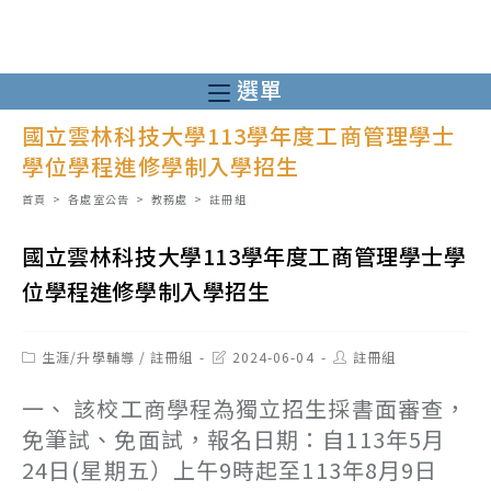
跳
轉
至
選單
主
國立雲林科技大學113學年度工商管理學士
要
學位學程進修學制入學招生
內
容
首頁
>
各處室公告
>
教務處
>
註冊組
國立雲林科技大學113學年度工商管理學士學
位學程進修學制入學招生
Post
Post
Post
生涯/升學輔導
/
註冊組
2024-06-04
註冊組
category:
last
author:
modified:
一、 該校工商學程為獨立招生採書面審查，
免筆試、免面試，報名日期：自113年5月
24日(星期五）上午9時起至113年8月9日