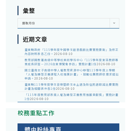
彙整
彙
選取月份
整
近期文章
臺東縣政府「115學年度全國學生創意戲劇比賽實施要點」及修正
內容對照表各乙份。
2026-08-10
教育部國教署高級中等學校美術學科中心「115學年度東區教師專
業成長研習－2026台東博覽會參訪」實施計畫1份
2026-08-10
國立臺南女子高級中學人權教育資源中心辦理115學年度上學期
「人權及轉型正義課程入校推廣計畫」，鼓勵社團教師依需求提出
申請。
2026-08-10
臺東縣115學年度學生音樂暨師生本土語及新住民語歌謠比賽實施
計畫及相關表件各1份
2026-08-10
「115年度教育部表揚人權及轉型正義教育推展貢獻獎」實施計畫
1份
2026-08-10
校務重點工作
體中粉絲專頁