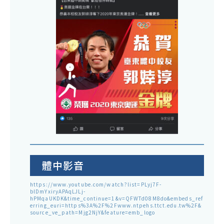
體中影音
https://www.youtube.com/watch?list=PLyj7F-
blDmYxiryAPAqLJLj-
hPMqaUKDK&time_continue=1&v=QFWTd08M8do&embeds_ref
erring_euri=https%3A%2F%2Fwww.ntpehs.ttct.edu.tw%2F&
source_ve_path=Mjg2NjY&feature=emb_logo