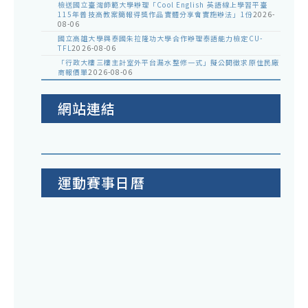
檢送國立臺灣師範大學辦理「Cool English 英語線上學習平臺
115年普技高教案簡報得獎作品實體分享會實施辦法」1份
2026-
08-06
國立高雄大學與泰國朱拉隆功大學合作辦理泰語能力檢定CU-
TFL
2026-08-06
「行政大樓三樓主計室外平台漏水整修一式」擬公開徵求原住民廠
商報價單
2026-08-06
網站連結
運動賽事日曆