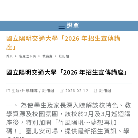
跳
轉
至
選單
主
國立陽明交通大學「2026 年招生宣傳講
要
座」
內
容
首頁
>
各處室公告
>
教務處
>
註冊組
國立陽明交通大學「2026 年招生宣傳講座」
Post
Post
Post
生涯/升學輔導
/
註冊組
2026-02-12
註冊組
category:
last
author:
modified:
一、 為使學生及家長深入瞭解該校特色、教
學資源及校園氛圍，該校於2月及3月巡迴講
座後，特別加開「竹風陽帆～夢想再加
碼！」臺北安可場，提供最新招生資訊、學