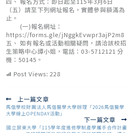
四、 報名方式：即日起至115年3月6日
（五）請至下列網址報名，實體參與額滿為
止。
(一)報名網址：
https://forms.gle/jNggkEvwpr3ajP2m8
五、 如有報名或活動相關疑問，請洽該校招
生策略中心譚小姐，電話：03-5712121 分
機：50145。
Post Views:
228
上一篇文章
Read
more
馬偕學校財團法人馬偕醫學大學辦理「2026馬偕醫學
articles
大學線上OPENDAY活動」
下一篇文章
國立屏東大學「115學年度進修學制產學攜手合作計畫