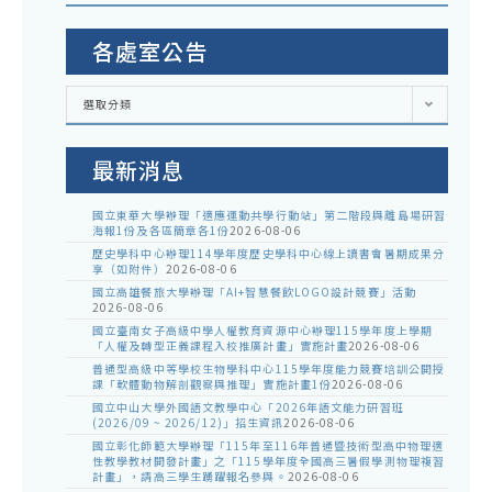
各處室公告
各
選取分類
處
室
公
告
最新消息
國立東華大學辦理「適應運動共學行動站」第二階段與離島場研習
海報1份及各區簡章各1份
2026-08-06
歷史學科中心辦理114學年度歷史學科中心線上讀書會暑期成果分
享（如附件）
2026-08-06
國立高雄餐旅大學辦理「AI+智慧餐飲LOGO設計競賽」活動
2026-08-06
國立臺南女子高級中學人權教育資源中心辦理115學年度上學期
「人權及轉型正義課程入校推廣計畫」實施計畫
2026-08-06
普通型高級中等學校生物學科中心115學年度能力競賽培訓公開授
課「軟體動物解剖觀察與推理」實施計畫1份
2026-08-06
國立中山大學外國語文教學中心「2026年語文能力研習班
(2026/09 ~ 2026/12)」招生資訊
2026-08-06
國立彰化師範大學辦理「115年至116年普通暨技術型高中物理適
性教學教材開發計畫」之「115學年度全國高三暑假學測物理複習
計畫」，請高三學生踴躍報名參與。
2026-08-06