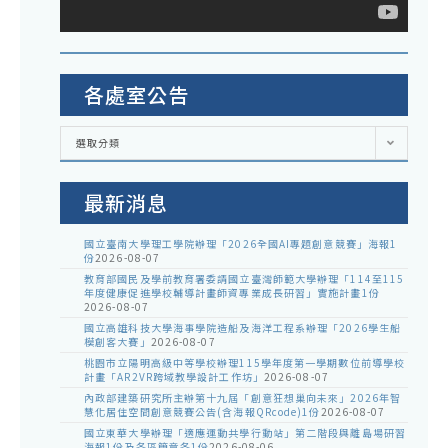
各處室公告
各
選取分類
處
室
公
告
最新消息
國立臺南大學理工學院辦理「2026全國AI專題創意競賽」海報1
份
2026-08-07
教育部國民及學前教育署委請國立臺灣師範大學辦理「114至115
年度健康促進學校輔導計畫師資專業成長研習」實施計畫1份
2026-08-07
國立高雄科技大學海事學院造船及海洋工程系辦理「2026學生船
模創客大賽」
2026-08-07
桃園市立陽明高級中等學校辦理115學年度第一學期數位前導學校
計畫「AR2VR跨域教學設計工作坊」
2026-08-07
內政部建築研究所主辦第十九屆「創意狂想巢向未來」2026年智
慧化居住空間創意競賽公告(含海報QRcode)1份
2026-08-07
國立東華大學辦理「適應運動共學行動站」第二階段與離島場研習
海報1份及各區簡章各1份
2026-08-06