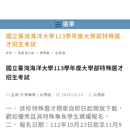
跳
轉
至
選單
主
國立臺灣海洋大學113學年度大學部特殊選
要
才招生考試
內
容
首頁
>
各處室公告
>
教務處
>
註冊組
國立臺灣海洋大學113學年度大學部特殊選才
招生考試
Post
Post
Post
生涯/升學輔導
/
註冊組
2023-10-20
註冊組
category:
last
author:
modified:
一、 該校特殊選才簡章自即日起開放下載，
歡迎優秀且具特殊專長學生踴躍報名。
二、 報名日期：112年10月23日起至11月9