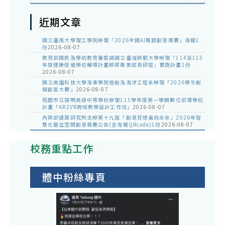
近期文章
國立臺南大學理工學院辦理「2026全國AI專題創意競賽」海報1
份
2026-08-07
教育部國民及學前教育署委請國立臺灣師範大學辦理「114至115
年度健康促進學校輔導計畫師資專業成長研習」實施計畫1份
2026-08-07
國立高雄科技大學海事學院造船及海洋工程系辦理「2026學生船
模創客大賽」
2026-08-07
桃園市立陽明高級中等學校辦理115學年度第一學期數位前導學校
計畫「AR2VR跨域教學設計工作坊」
2026-08-07
內政部建築研究所主辦第十九屆「創意狂想巢向未來」2026年智
慧化居住空間創意競賽公告(含海報QRcode)1份
2026-08-07
校務重點工作
體中粉絲專頁