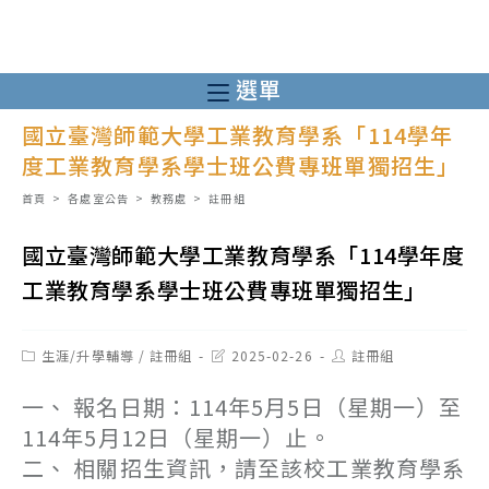
跳
轉
至
選單
主
國立臺灣師範大學工業教育學系「114學年
要
度工業教育學系學士班公費專班單獨招生」
內
容
首頁
>
各處室公告
>
教務處
>
註冊組
國立臺灣師範大學工業教育學系「114學年度
工業教育學系學士班公費專班單獨招生」
Post
Post
Post
生涯/升學輔導
/
註冊組
2025-02-26
註冊組
category:
last
author:
modified:
一、 報名日期：114年5月5日（星期一）至
114年5月12日（星期一）止。
二、 相關招生資訊，請至該校工業教育學系