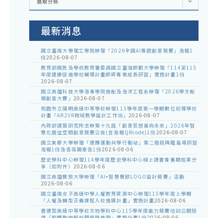
選取分類
處
室
公
告
最新消息
國立臺南大學理工學院辦理「2026全國AI專題創意競賽」海報1
份
2026-08-07
教育部國民及學前教育署委請國立臺灣師範大學辦理「114至115
年度健康促進學校輔導計畫師資專業成長研習」實施計畫1份
2026-08-07
國立高雄科技大學海事學院造船及海洋工程系辦理「2026學生船
模創客大賽」
2026-08-07
桃園市立陽明高級中等學校辦理115學年度第一學期數位前導學校
計畫「AR2VR跨域教學設計工作坊」
2026-08-07
內政部建築研究所主辦第十九屆「創意狂想巢向未來」2026年智
慧化居住空間創意競賽公告(含海報QRcode)1份
2026-08-07
國立東華大學辦理「適應運動共學行動站」第二階段與離島場研習
海報1份及各區簡章各1份
2026-08-06
歷史學科中心辦理114學年度歷史學科中心線上讀書會暑期成果分
享（如附件）
2026-08-06
國立高雄餐旅大學辦理「AI+智慧餐飲LOGO設計競賽」活動
2026-08-06
國立臺南女子高級中學人權教育資源中心辦理115學年度上學期
「人權及轉型正義課程入校推廣計畫」實施計畫
2026-08-06
普通型高級中等學校生物學科中心115學年度能力競賽培訓公開授
課「軟體動物解剖觀察與推理」實施計畫1份
2026-08-06