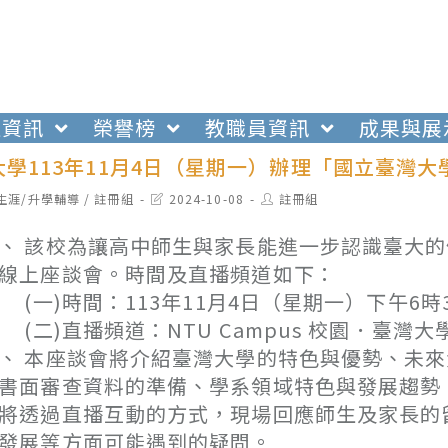
生資訊
榮譽榜
教職員資訊
成果與展
學113年11月4日（星期一）辦理「國立臺灣
t
Post
Post
生涯/升學輔導
/
註冊組
2024-10-08
註冊組
egory:
last
author:
modified:
、 該校為讓高中師生與家長能進一步認識臺大
線上座談會。時間及直播頻道如下：
一)時間：113年11月4日（星期一）下午6時3
二)直播頻道：NTU Campus 校園．臺灣大學 EDU 
、 本座談會將介紹臺灣大學的特色與優勢、未
書面審查資料的準備、學系領域特色與發展趨勢
將透過直播互動的方式，現場回應師生及家長的
發展等方面可能遇到的疑問。