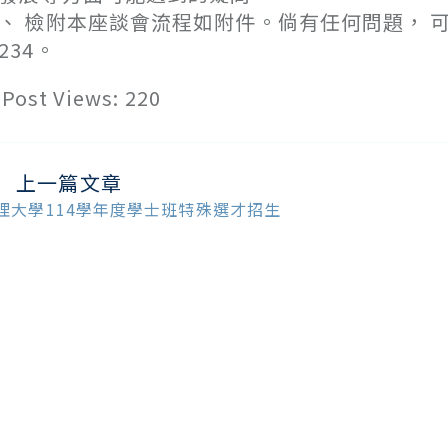
、 檢附本座談會流程如附件。倘有任何問題， 可洽該
234。
Post Views:
220
上一篇文章
ead
ore
理大學114學年度學士班特殊選才招生
ticles