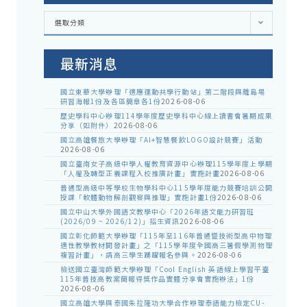
各
選取分類
處
室
公
告
最新消息
國立東華大學辦理「適應運動共學行動站」第二階段與離島場
研習海報1份及各區簡章各1份
2026-08-06
歷史學科中心辦理114學年度歷史學科中心線上讀書會暑期成果
分享（如附件）
2026-08-06
國立高雄餐旅大學辦理「AI+智慧餐飲LOGO設計競賽」活動
2026-08-06
國立臺南女子高級中學人權教育資源中心辦理115學年度上學期
「人權及轉型正義課程入校推廣計畫」實施計畫
2026-08-06
普通型高級中等學校生物學科中心115學年度能力競賽培訓公開
授課「軟體動物解剖觀察與推理」實施計畫1份
2026-08-06
國立中山大學外國語文教學中心「2026年語文能力研習班
(2026/09 ~ 2026/12)」招生資訊
2026-08-06
國立彰化師範大學辦理「115年至116年普通暨技術型高中物理
適性教學教材開發計畫」之「115學年度全國高三暑假學測物理
複習計畫」，請高三學生踴躍報名參與。
2026-08-06
檢送國立臺灣師範大學辦理「Cool English 英語線上學習平臺
115年普技高教案簡報得獎作品實體分享會實施辦法」1份
2026-08-06
國立高雄大學與泰國朱拉隆功大學合作辦理泰語能力檢定CU-