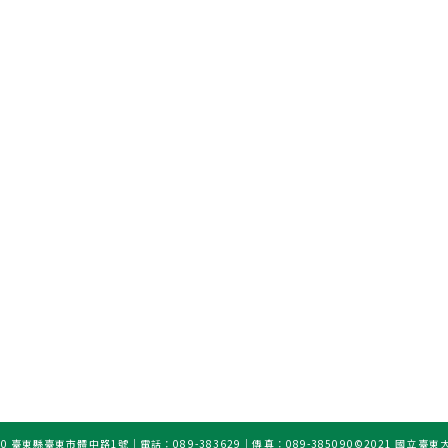
0 臺東縣臺東市體中路1號｜電話：089-383629｜傳真：089-385090
©2021 國立臺