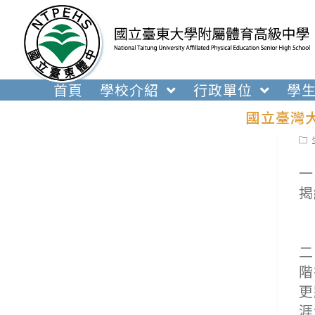
跳
轉
至
主
要
首頁
學校介紹
行政單位
學
內
國立臺灣大
容
Pos
cat
一
揭
(
(
二
階
更
涯