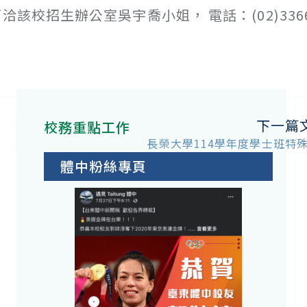
校招生辦公室吳宇喬小姐， 電話：(02)3366
下一篇
校務重點工作
長榮大學114學年度學士班特
體中粉絲專頁