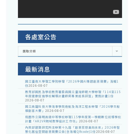
各處室公告
各
選取分類
處
室
公
告
最新消息
國立臺南大學理工學院辦理「2026全國AI專題創意競賽」海報1
份
2026-08-07
教育部國民及學前教育署委請國立臺灣師範大學辦理「114至115
年度健康促進學校輔導計畫師資專業成長研習」實施計畫1份
2026-08-07
國立高雄科技大學海事學院造船及海洋工程系辦理「2026學生船
模創客大賽」
2026-08-07
桃園市立陽明高級中等學校辦理115學年度第一學期數位前導學校
計畫「AR2VR跨域教學設計工作坊」
2026-08-07
內政部建築研究所主辦第十九屆「創意狂想巢向未來」2026年智
慧化居住空間創意競賽公告(含海報QRcode)1份
2026-08-07