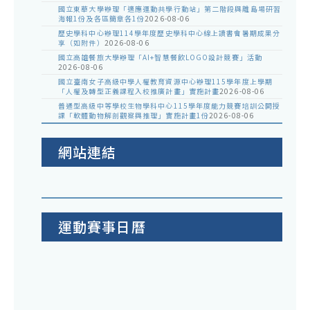
國立東華大學辦理「適應運動共學行動站」第二階段與離島場研習
海報1份及各區簡章各1份
2026-08-06
歷史學科中心辦理114學年度歷史學科中心線上讀書會暑期成果分
享（如附件）
2026-08-06
國立高雄餐旅大學辦理「AI+智慧餐飲LOGO設計競賽」活動
2026-08-06
國立臺南女子高級中學人權教育資源中心辦理115學年度上學期
「人權及轉型正義課程入校推廣計畫」實施計畫
2026-08-06
普通型高級中等學校生物學科中心115學年度能力競賽培訓公開授
課「軟體動物解剖觀察與推理」實施計畫1份
2026-08-06
網站連結
運動賽事日曆