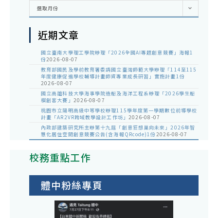
彙
選取月份
整
近期文章
國立臺南大學理工學院辦理「2026全國AI專題創意競賽」海報1
份
2026-08-07
教育部國民及學前教育署委請國立臺灣師範大學辦理「114至115
年度健康促進學校輔導計畫師資專業成長研習」實施計畫1份
2026-08-07
國立高雄科技大學海事學院造船及海洋工程系辦理「2026學生船
模創客大賽」
2026-08-07
桃園市立陽明高級中等學校辦理115學年度第一學期數位前導學校
計畫「AR2VR跨域教學設計工作坊」
2026-08-07
內政部建築研究所主辦第十九屆「創意狂想巢向未來」2026年智
慧化居住空間創意競賽公告(含海報QRcode)1份
2026-08-07
校務重點工作
體中粉絲專頁