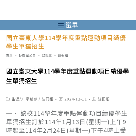
跳
轉
至
選單
主
國立臺東大學114學年度重點運動項目績優
要
學生單獨招生
內
容
首頁
>
各處室公告
>
教務處
>
註冊組
國立臺東大學114學年度重點運動項目績優學
生單獨招生
Post
Post
Post
生涯/升學輔導
/
註冊組
2024-12-11
註冊組
category:
last
author:
modified:
一、 該校114學年度重點運動項目績優學生
單獨招生訂於114年1月13日(星期一)上午9
時起至114年2月24日(星期一)下午4時止受