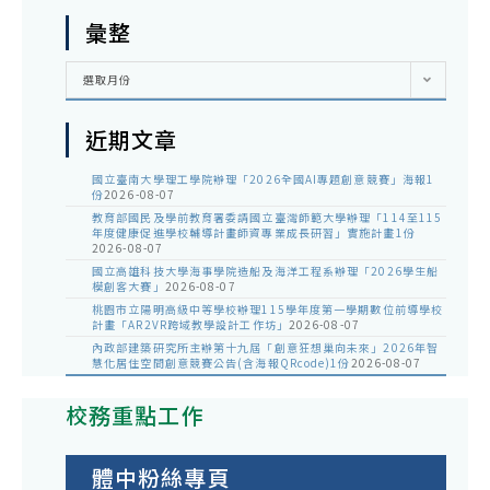
彙整
彙
選取月份
整
近期文章
國立臺南大學理工學院辦理「2026全國AI專題創意競賽」海報1
份
2026-08-07
教育部國民及學前教育署委請國立臺灣師範大學辦理「114至115
年度健康促進學校輔導計畫師資專業成長研習」實施計畫1份
2026-08-07
國立高雄科技大學海事學院造船及海洋工程系辦理「2026學生船
模創客大賽」
2026-08-07
桃園市立陽明高級中等學校辦理115學年度第一學期數位前導學校
計畫「AR2VR跨域教學設計工作坊」
2026-08-07
內政部建築研究所主辦第十九屆「創意狂想巢向未來」2026年智
慧化居住空間創意競賽公告(含海報QRcode)1份
2026-08-07
校務重點工作
體中粉絲專頁