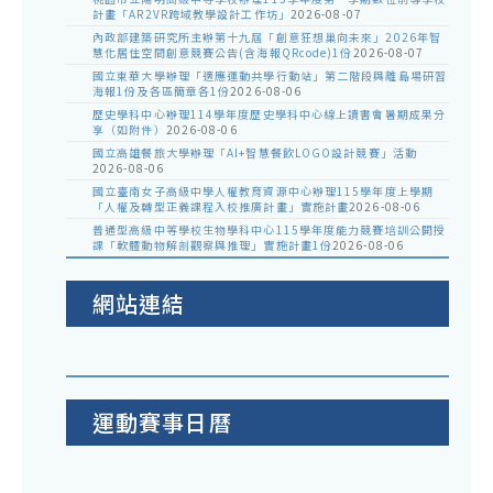
計畫「AR2VR跨域教學設計工作坊」
2026-08-07
內政部建築研究所主辦第十九屆「創意狂想巢向未來」2026年智
慧化居住空間創意競賽公告(含海報QRcode)1份
2026-08-07
國立東華大學辦理「適應運動共學行動站」第二階段與離島場研習
海報1份及各區簡章各1份
2026-08-06
歷史學科中心辦理114學年度歷史學科中心線上讀書會暑期成果分
享（如附件）
2026-08-06
國立高雄餐旅大學辦理「AI+智慧餐飲LOGO設計競賽」活動
2026-08-06
國立臺南女子高級中學人權教育資源中心辦理115學年度上學期
「人權及轉型正義課程入校推廣計畫」實施計畫
2026-08-06
普通型高級中等學校生物學科中心115學年度能力競賽培訓公開授
課「軟體動物解剖觀察與推理」實施計畫1份
2026-08-06
網站連結
運動賽事日曆