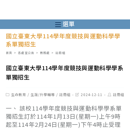
跳
轉
至
選單
主
國立臺東大學114學年度競技與運動科學學
要
系單獨招生
內
容
首頁
>
各處室公告
>
教務處
>
註冊組
國立臺東大學114學年度競技與運動科學學系
單獨招生
Post
Post
Post
生命教育
/
生涯/升學輔導
/
註冊組
2024-12-11
註冊組
category:
last
author:
modified:
一、 該校114學年度競技與運動科學學系單
獨招生訂於114年1月13日(星期一)上午9時
起至114年2月24日(星期一)下午4時止受理