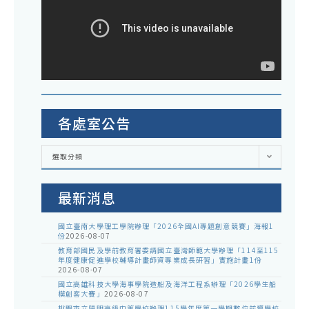
各處室公告
各
選取分類
處
室
公
告
最新消息
國立臺南大學理工學院辦理「2026全國AI專題創意競賽」海報1
份
2026-08-07
教育部國民及學前教育署委請國立臺灣師範大學辦理「114至115
年度健康促進學校輔導計畫師資專業成長研習」實施計畫1份
2026-08-07
國立高雄科技大學海事學院造船及海洋工程系辦理「2026學生船
模創客大賽」
2026-08-07
桃園市立陽明高級中等學校辦理115學年度第一學期數位前導學校