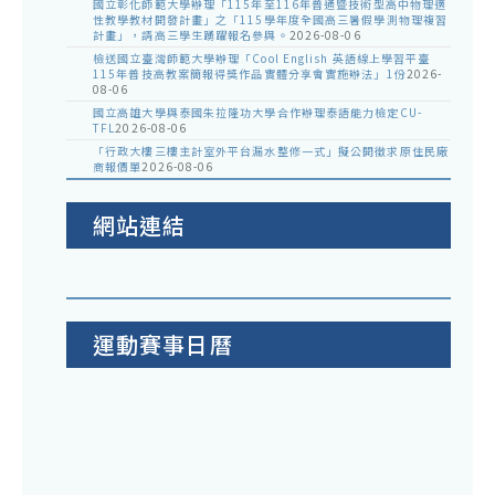
國立彰化師範大學辦理「115年至116年普通暨技術型高中物理適
性教學教材開發計畫」之「115學年度全國高三暑假學測物理複習
計畫」，請高三學生踴躍報名參與。
2026-08-06
檢送國立臺灣師範大學辦理「Cool English 英語線上學習平臺
115年普技高教案簡報得獎作品實體分享會實施辦法」1份
2026-
08-06
國立高雄大學與泰國朱拉隆功大學合作辦理泰語能力檢定CU-
TFL
2026-08-06
「行政大樓三樓主計室外平台漏水整修一式」擬公開徵求原住民廠
商報價單
2026-08-06
網站連結
運動賽事日曆