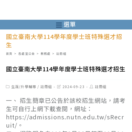
跳
轉
至
選單
主
國立臺南大學114學年度學士班特殊選才招
要
生
內
容
首頁
>
各處室公告
>
教務處
>
註冊組
國立臺南大學114學年度學士班特殊選才招生
Post
Post
Post
生涯/升學輔導
/
註冊組
2024-09-23
註冊組
category:
last
author:
modified:
一、 招生簡章已公告於該校招生網站，請考
生可自行上網下載查閱，網址：
https://admissions.nutn.edu.tw/sRecr
uit/。