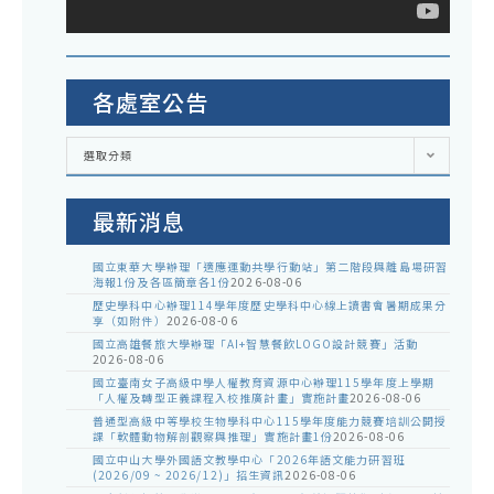
各處室公告
各
選取分類
處
室
公
告
最新消息
國立東華大學辦理「適應運動共學行動站」第二階段與離島場研習
海報1份及各區簡章各1份
2026-08-06
歷史學科中心辦理114學年度歷史學科中心線上讀書會暑期成果分
享（如附件）
2026-08-06
國立高雄餐旅大學辦理「AI+智慧餐飲LOGO設計競賽」活動
2026-08-06
國立臺南女子高級中學人權教育資源中心辦理115學年度上學期
「人權及轉型正義課程入校推廣計畫」實施計畫
2026-08-06
普通型高級中等學校生物學科中心115學年度能力競賽培訓公開授
課「軟體動物解剖觀察與推理」實施計畫1份
2026-08-06
國立中山大學外國語文教學中心「2026年語文能力研習班
(2026/09 ~ 2026/12)」招生資訊
2026-08-06