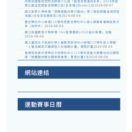
內政部建築研究所主辦第十九屆「創意狂想巢向未來」2026年智
慧化居住空間創意競賽公告(含海報QRcode)1份
2026-08-07
國立東華大學辦理「適應運動共學行動站」第二階段與離島場研習
海報1份及各區簡章各1份
2026-08-06
歷史學科中心辦理114學年度歷史學科中心線上讀書會暑期成果分
享（如附件）
2026-08-06
國立高雄餐旅大學辦理「AI+智慧餐飲LOGO設計競賽」活動
2026-08-06
國立臺南女子高級中學人權教育資源中心辦理115學年度上學期
「人權及轉型正義課程入校推廣計畫」實施計畫
2026-08-06
普通型高級中等學校生物學科中心115學年度能力競賽培訓公開授
課「軟體動物解剖觀察與推理」實施計畫1份
2026-08-06
網站連結
運動賽事日曆