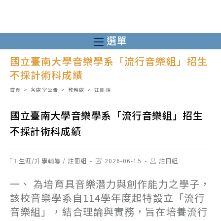
跳
轉
至
選單
主
國立臺南大學音樂學系「流行音樂組」招生
要
不採計術科成績
內
容
首頁
>
各處室公告
>
教務處
>
註冊組
國立臺南大學音樂學系「流行音樂組」招生
不採計術科成績
Post
Post
Post
生涯/升學輔導
/
註冊組
2026-06-15
註冊組
category:
last
author:
modified:
一、 為培育具音樂潛力與創作能力之學子，
該校音樂學系自114學年度起特設立「流行
音樂組」，結合理論與實務，旨在培養流行