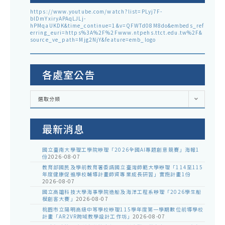
https://www.youtube.com/watch?list=PLyj7F-
blDmYxiryAPAqLJLj-
hPMqaUKDK&time_continue=1&v=QFWTd08M8do&embeds_ref
erring_euri=https%3A%2F%2Fwww.ntpehs.ttct.edu.tw%2F&
source_ve_path=Mjg2NjY&feature=emb_logo
各處室公告
各
選取分類
處
室
公
告
最新消息
國立臺南大學理工學院辦理「2026全國AI專題創意競賽」海報1
份
2026-08-07
教育部國民及學前教育署委請國立臺灣師範大學辦理「114至115
年度健康促進學校輔導計畫師資專業成長研習」實施計畫1份
2026-08-07
國立高雄科技大學海事學院造船及海洋工程系辦理「2026學生船
模創客大賽」
2026-08-07
桃園市立陽明高級中等學校辦理115學年度第一學期數位前導學校
計畫「AR2VR跨域教學設計工作坊」
2026-08-07