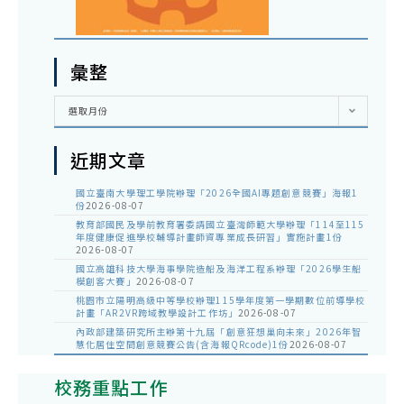
彙整
彙
選取月份
整
近期文章
國立臺南大學理工學院辦理「2026全國AI專題創意競賽」海報1
份
2026-08-07
教育部國民及學前教育署委請國立臺灣師範大學辦理「114至115
年度健康促進學校輔導計畫師資專業成長研習」實施計畫1份
2026-08-07
國立高雄科技大學海事學院造船及海洋工程系辦理「2026學生船
模創客大賽」
2026-08-07
桃園市立陽明高級中等學校辦理115學年度第一學期數位前導學校
計畫「AR2VR跨域教學設計工作坊」
2026-08-07
內政部建築研究所主辦第十九屆「創意狂想巢向未來」2026年智
慧化居住空間創意競賽公告(含海報QRcode)1份
2026-08-07
校務重點工作