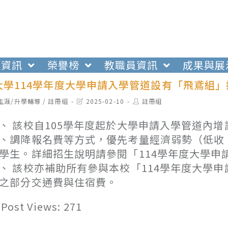
生資訊
榮譽榜
教職員資訊
成果與展
大學114學年度大學申請入學管道設有「飛鳶組」
t
Post
Post
生涯/升學輔導
/
註冊組
2025-02-10
註冊組
egory:
last
author:
modified:
、 該校自105學年度起於大學申請入學管道內
、調降報名費等方式，優先考量經濟弱勢（低收
學生。詳細招生說明請參閱「114學年度大學申請入
、 該校亦補助所有參與本校「114學年度大學
之部分交通費與住宿費。
Post Views:
271