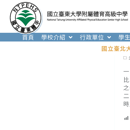
跳
轉
至
主
要
首頁
學校介紹
行政單位
學
內
國立臺北
容
Pos
cat
一
比
之
二
時