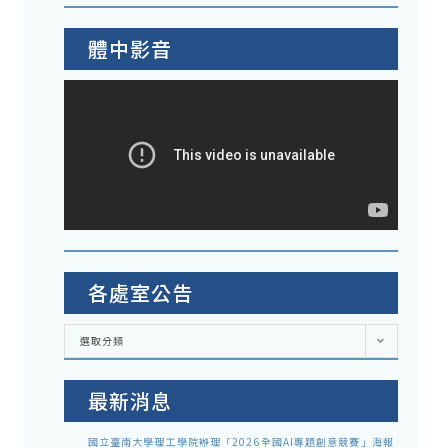
體中影音
各處室公告
各
選取分類
處
室
公
告
最新消息
國立臺南大學理工學院辦理「2026全國AI專題創意競賽」海報