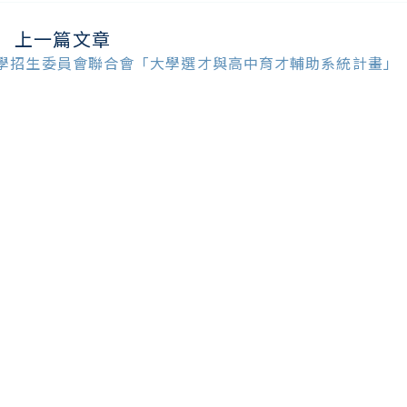
上一篇文章
ead
ore
學招生委員會聯合會「大學選才與高中育才輔助系統計畫」
ticles