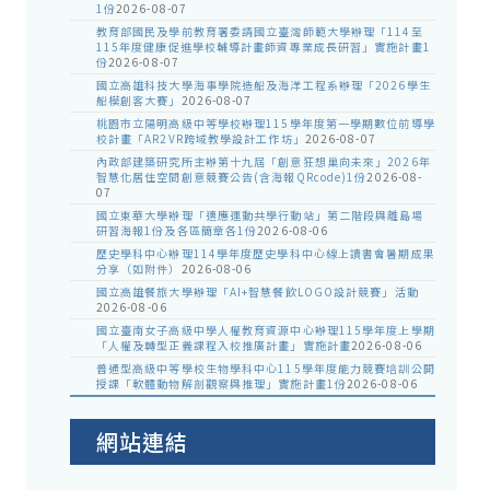
1份
2026-08-07
教育部國民及學前教育署委請國立臺灣師範大學辦理「114至
115年度健康促進學校輔導計畫師資專業成長研習」實施計畫1
份
2026-08-07
國立高雄科技大學海事學院造船及海洋工程系辦理「2026學生
船模創客大賽」
2026-08-07
桃園市立陽明高級中等學校辦理115學年度第一學期數位前導學
校計畫「AR2VR跨域教學設計工作坊」
2026-08-07
內政部建築研究所主辦第十九屆「創意狂想巢向未來」2026年
智慧化居住空間創意競賽公告(含海報QRcode)1份
2026-08-
07
國立東華大學辦理「適應運動共學行動站」第二階段與離島場
研習海報1份及各區簡章各1份
2026-08-06
歷史學科中心辦理114學年度歷史學科中心線上讀書會暑期成果
分享（如附件）
2026-08-06
國立高雄餐旅大學辦理「AI+智慧餐飲LOGO設計競賽」活動
2026-08-06
國立臺南女子高級中學人權教育資源中心辦理115學年度上學期
「人權及轉型正義課程入校推廣計畫」實施計畫
2026-08-06
普通型高級中等學校生物學科中心115學年度能力競賽培訓公開
授課「軟體動物解剖觀察與推理」實施計畫1份
2026-08-06
網站連結