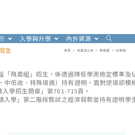
示
入學與升學
內外資源
招生
首頁
>
各處室公告
>
教務處
>
註冊組
增設「飛鳶組」招生，係透過降低學測檢定標準及
、中低收、特殊境遇）持有證明，面對逆境卻積
學招生簡章」第701-715頁。
申請入學」第二階段甄試之經濟弱勢並持有證明學