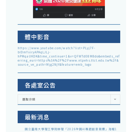
體中影音
https://www.youtube.com/watch?list=PLyj7F-
blDmYxiryAPAqLJLj-
hPMqaUKDK&time_continue=1&v=QFWTd08M8do&embeds_ref
erring_euri=https%3A%2F%2Fwww.ntpehs.ttct.edu.tw%2F&
source_ve_path=Mjg2NjY&feature=emb_logo
各處室公告
各
選取分類
處
室
公
告
最新消息
國立臺南大學理工學院辦理「2026全國AI專題創意競賽」海報1