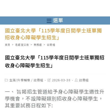
跳
轉
至
選單
主
國立臺北大學「115學年度日間學士班單獨
要
招收身心障礙學生招生」
內
容
首頁
>
各處室公告
>
教務處
>
註冊組
國立臺北大學「115學年度日間學士班單獨招
收身心障礙學生招生」
Post
Post
Post
生涯/升學輔導
/
註冊組
2026-03-30
註冊組
category:
last
author:
modified:
一、 旨揭招生管道給予身心障礙學生適性升
學機會，不設障礙類別招收身心障礙學生，
其重要試務日程如下: