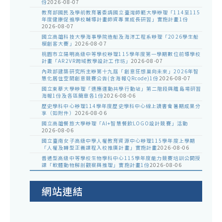
份
2026-08-07
教育部國民及學前教育署委請國立臺灣師範大學辦理「114至115
年度健康促進學校輔導計畫師資專業成長研習」實施計畫1份
2026-08-07
國立高雄科技大學海事學院造船及海洋工程系辦理「2026學生船
模創客大賽」
2026-08-07
桃園市立陽明高級中等學校辦理115學年度第一學期數位前導學校
計畫「AR2VR跨域教學設計工作坊」
2026-08-07
內政部建築研究所主辦第十九屆「創意狂想巢向未來」2026年智
慧化居住空間創意競賽公告(含海報QRcode)1份
2026-08-07
國立東華大學辦理「適應運動共學行動站」第二階段與離島場研習
海報1份及各區簡章各1份
2026-08-06
歷史學科中心辦理114學年度歷史學科中心線上讀書會暑期成果分
享（如附件）
2026-08-06
國立高雄餐旅大學辦理「AI+智慧餐飲LOGO設計競賽」活動
2026-08-06
國立臺南女子高級中學人權教育資源中心辦理115學年度上學期
「人權及轉型正義課程入校推廣計畫」實施計畫
2026-08-06
普通型高級中等學校生物學科中心115學年度能力競賽培訓公開授
課「軟體動物解剖觀察與推理」實施計畫1份
2026-08-06
網站連結