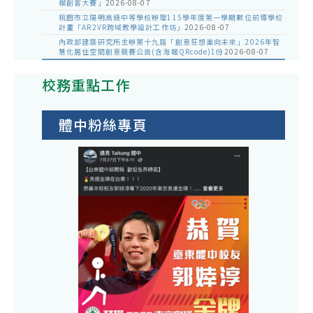
模創客大賽」
2026-08-07
桃園市立陽明高級中等學校辦理115學年度第一學期數位前導學校
計畫「AR2VR跨域教學設計工作坊」
2026-08-07
內政部建築研究所主辦第十九屆「創意狂想巢向未來」2026年智
慧化居住空間創意競賽公告(含海報QRcode)1份
2026-08-07
校務重點工作
體中粉絲專頁