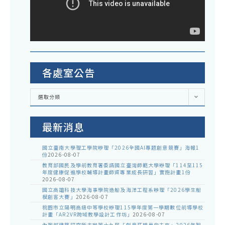
各處室公告
各
選取分類
處
室
公
告
最新消息
國立臺南大學理工學院辦理「2026全國AI專題創意競賽」海報1
份
2026-08-07
教育部國民及學前教育署委請國立臺灣師範大學辦理「114至115
年度健康促進學校輔導計畫師資專業成長研習」實施計畫1份
2026-08-07
國立高雄科技大學海事學院造船及海洋工程系辦理「2026學生船
模創客大賽」
2026-08-07
桃園市立陽明高級中等學校辦理115學年度第一學期數位前導學校
計畫「AR2VR跨域教學設計工作坊」
2026-08-07
內政部建築研究所主辦第十九屆「創意狂想巢向未來」2026年智