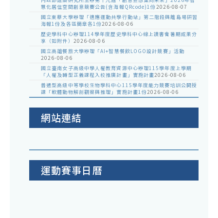
慧化居住空間創意競賽公告(含海報QRcode)1份
2026-08-07
國立東華大學辦理「適應運動共學行動站」第二階段與離島場研習
海報1份及各區簡章各1份
2026-08-06
歷史學科中心辦理114學年度歷史學科中心線上讀書會暑期成果分
享（如附件）
2026-08-06
國立高雄餐旅大學辦理「AI+智慧餐飲LOGO設計競賽」活動
2026-08-06
國立臺南女子高級中學人權教育資源中心辦理115學年度上學期
「人權及轉型正義課程入校推廣計畫」實施計畫
2026-08-06
普通型高級中等學校生物學科中心115學年度能力競賽培訓公開授
課「軟體動物解剖觀察與推理」實施計畫1份
2026-08-06
網站連結
運動賽事日曆