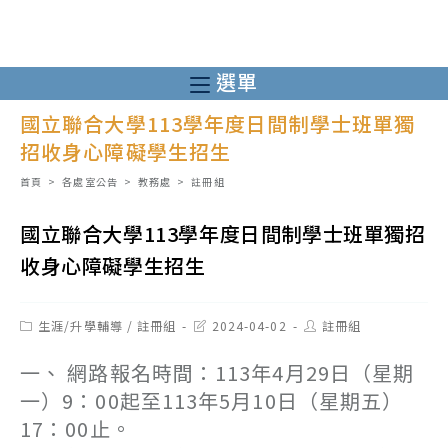
跳
轉
至
選單
主
國立聯合大學113學年度日間制學士班單獨
要
招收身心障礙學生招生
內
容
首頁
>
各處室公告
>
教務處
>
註冊組
國立聯合大學113學年度日間制學士班單獨招
收身心障礙學生招生
Post
Post
Post
生涯/升學輔導
/
註冊組
2024-04-02
註冊組
category:
last
author:
modified:
一、 網路報名時間：113年4月29日（星期
一）9：00起至113年5月10日（星期五）
17：00止。