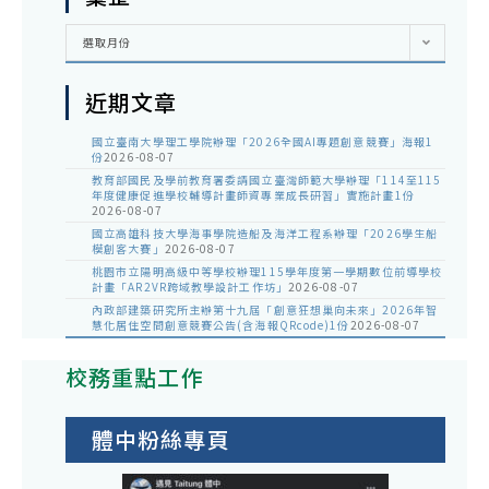
彙
選取月份
整
近期文章
國立臺南大學理工學院辦理「2026全國AI專題創意競賽」海報1
份
2026-08-07
教育部國民及學前教育署委請國立臺灣師範大學辦理「114至115
年度健康促進學校輔導計畫師資專業成長研習」實施計畫1份
2026-08-07
國立高雄科技大學海事學院造船及海洋工程系辦理「2026學生船
模創客大賽」
2026-08-07
桃園市立陽明高級中等學校辦理115學年度第一學期數位前導學校
計畫「AR2VR跨域教學設計工作坊」
2026-08-07
內政部建築研究所主辦第十九屆「創意狂想巢向未來」2026年智
慧化居住空間創意競賽公告(含海報QRcode)1份
2026-08-07
校務重點工作
體中粉絲專頁