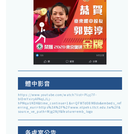
體中影音
https://www.youtube.com/watch?list=PLyj7F-
blDmYxiryAPAqLJLj-
hPMqaUKDK&time_continue=1&v=QFWTd08M8do&embeds_ref
erring_euri=https%3A%2F%2Fwww.ntpehs.ttct.edu.tw%2F&
source_ve_path=Mjg2NjY&feature=emb_logo
各處室公告