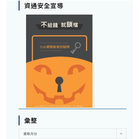
資通安全宣導
彙整
彙
選取月份
整