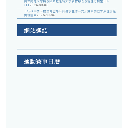
國立高雄大學與泰國朱拉隆功大學合作辦理泰語能力檢定CU-
TFL
2026-08-06
「行政大樓三樓主計室外平台漏水整修一式」擬公開徵求原住民廠
商報價單
2026-08-06
網站連結
運動賽事日曆