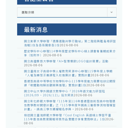
各
選取分類
處
室
公
告
最新消息
國立東華大學辦理「適應運動共學行動站」第二階段與離島場研習
海報1份及各區簡章各1份
2026-08-06
歷史學科中心辦理114學年度歷史學科中心線上讀書會暑期成果分
享（如附件）
2026-08-06
國立高雄餐旅大學辦理「AI+智慧餐飲LOGO設計競賽」活動
2026-08-06
國立臺南女子高級中學人權教育資源中心辦理115學年度上學期
「人權及轉型正義課程入校推廣計畫」實施計畫
2026-08-06
普通型高級中等學校生物學科中心115學年度能力競賽培訓公開授
課「軟體動物解剖觀察與推理」實施計畫1份
2026-08-06
國立中山大學外國語文教學中心「2026年語文能力研習班
(2026/09 ~ 2026/12)」招生資訊
2026-08-06
國立彰化師範大學辦理「115年至116年普通暨技術型高中物理適
性教學教材開發計畫」之「115學年度全國高三暑假學測物理複習
計畫」，請高三學生踴躍報名參與。
2026-08-06
檢送國立臺灣師範大學辦理「Cool English 英語線上學習平臺
115年普技高教案簡報得獎作品實體分享會實施辦法」1份
2026-
08-06