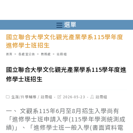
跳
轉
至
選單
主
國立聯合大學文化觀光產業學系115學年度
要
進修學士班招生
內
容
首頁
>
各處室公告
>
教務處
>
註冊組
國立聯合大學文化觀光產業學系115學年度進
修學士班招生
Post
Post
Post
生涯/升學輔導
/
註冊組
2026-05-23
註冊組
category:
last
author:
modified:
一、 文觀系115年6月至8月招生入學尚有
「進修學士班申請入學(115學年學測統測成
績)」、「進修學士班一般入學(書面資料電