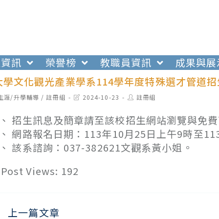
生資訊
榮譽榜
教職員資訊
成果與展
大學文化觀光產業學系114學年度特殊選才管道招
t
Post
Post
生涯/升學輔導
/
註冊組
2024-10-23
註冊組
egory:
last
author:
modified:
、 招生訊息及簡章請至該校招生網站瀏覽與免費下載：htt
、 網路報名日期：113年10月25日上午9時至11
、 該系諮詢：037-382621文觀系黃小姐。
Post Views:
192
上一篇文章
ead