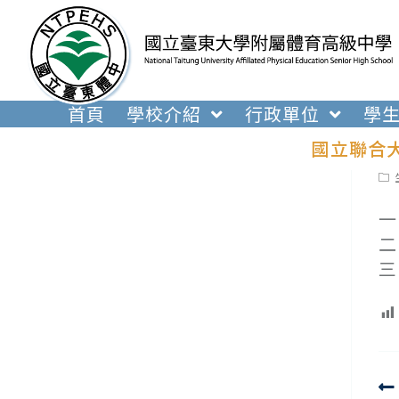
跳
轉
至
主
要
首頁
學校介紹
行政單位
學
內
國立聯合
容
Pos
cat
一
二
三
R