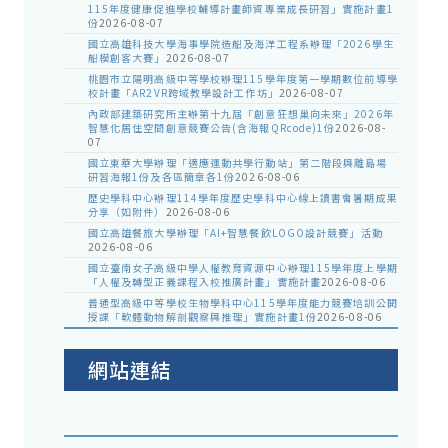
115年度健康促進學校輔導計畫師資專業成長研習」實施計畫1
份
2026-08-07
國立高雄科技大學海事學院造船及海洋工程系辦理「2026學生
船模創客大賽」
2026-08-07
桃園市立陽明高級中等學校辦理115學年度第一學期數位前導學
校計畫「AR2VR跨域教學設計工作坊」
2026-08-07
內政部建築研究所主辦第十九屆「創意狂想巢向未來」2026年
智慧化居住空間創意競賽公告(含海報QRcode)1份
2026-08-
07
國立東華大學辦理「適應運動共學行動站」第二階段與離島場
研習海報1份及各區簡章各1份
2026-08-06
歷史學科中心辦理114學年度歷史學科中心線上讀書會暑期成果
分享（如附件）
2026-08-06
國立高雄餐旅大學辦理「AI+智慧餐飲LOGO設計競賽」活動
2026-08-06
國立臺南女子高級中學人權教育資源中心辦理115學年度上學期
「人權及轉型正義課程入校推廣計畫」實施計畫
2026-08-06
普通型高級中等學校生物學科中心115學年度能力競賽培訓公開
授課「軟體動物解剖觀察與推理」實施計畫1份
2026-08-06
網站連結