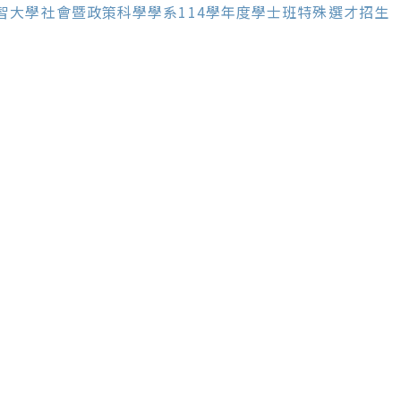
ore
智大學社會暨政策科學學系114學年度學士班特殊選才招生
ticles