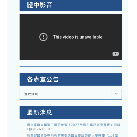
體中影音
各處室公告
各
選取分類
處
室
公
告
最新消息
國立臺南大學理工學院辦理「2026全國AI專題創意競賽」海報
1份
2026-08-07
教育部國民及學前教育署委請國立臺灣師範大學辦理「114至