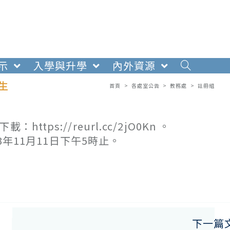
示
入學與升學
內外資源
生
首頁
>
各處室公告
>
教務處
>
註冊組
ps://reurl.cc/2jO0Kn 。
3年11月11日下午5時止。
下一篇