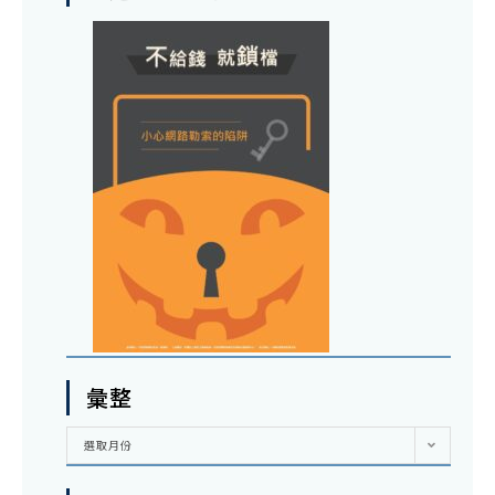
彙整
彙
選取月份
整