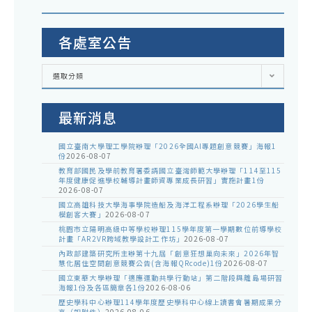
各處室公告
各
選取分類
處
室
公
告
最新消息
國立臺南大學理工學院辦理「2026全國AI專題創意競賽」海報1
份
2026-08-07
教育部國民及學前教育署委請國立臺灣師範大學辦理「114至115
年度健康促進學校輔導計畫師資專業成長研習」實施計畫1份
2026-08-07
國立高雄科技大學海事學院造船及海洋工程系辦理「2026學生船
模創客大賽」
2026-08-07
桃園市立陽明高級中等學校辦理115學年度第一學期數位前導學校
計畫「AR2VR跨域教學設計工作坊」
2026-08-07
內政部建築研究所主辦第十九屆「創意狂想巢向未來」2026年智
慧化居住空間創意競賽公告(含海報QRcode)1份
2026-08-07
國立東華大學辦理「適應運動共學行動站」第二階段與離島場研習
海報1份及各區簡章各1份
2026-08-06
歷史學科中心辦理114學年度歷史學科中心線上讀書會暑期成果分
享（如附件）
2026-08-06