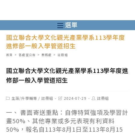
跳
轉
至
選單
主
國立聯合大學文化觀光產業學系113學年度
要
進修部一般入學管道招生
內
容
首頁
>
各處室公告
>
教務處
>
註冊組
國立聯合大學文化觀光產業學系113學年度進
修部一般入學管道招生
Post
Post
Post
生涯/升學輔導
/
註冊組
2024-07-29
註冊組
category:
last
author:
modified:
一、 書面寄送重點：自傳特質強項及學習計
畫50%、其他專業或多元表現有利資料
50%，報名自113年8月1日至113年8月15