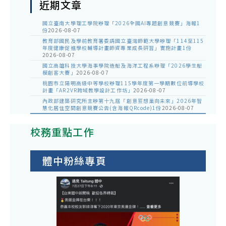
近期文章
國立臺南大學理工學院辦理「2026全國AI專題創意競賽」海報1
份
2026-08-07
教育部國民及學前教育署委請國立臺灣師範大學辦理「114至115
年度健康促進學校輔導計畫師資專業成長研習」實施計畫1份
2026-08-07
國立高雄科技大學海事學院造船及海洋工程系辦理「2026學生船
模創客大賽」
2026-08-07
桃園市立陽明高級中等學校辦理115學年度第一學期數位前導學校
計畫「AR2VR跨域教學設計工作坊」
2026-08-07
內政部建築研究所主辦第十九屆「創意狂想巢向未來」2026年智
慧化居住空間創意競賽公告(含海報QRcode)1份
2026-08-07
校務重點工作
體中粉絲專頁