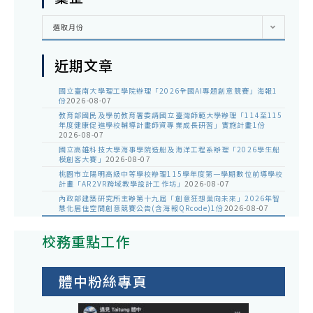
彙
選取月份
整
近期文章
國立臺南大學理工學院辦理「2026全國AI專題創意競賽」海報1
份
2026-08-07
教育部國民及學前教育署委請國立臺灣師範大學辦理「114至115
年度健康促進學校輔導計畫師資專業成長研習」實施計畫1份
2026-08-07
國立高雄科技大學海事學院造船及海洋工程系辦理「2026學生船
模創客大賽」
2026-08-07
桃園市立陽明高級中等學校辦理115學年度第一學期數位前導學校
計畫「AR2VR跨域教學設計工作坊」
2026-08-07
內政部建築研究所主辦第十九屆「創意狂想巢向未來」2026年智
慧化居住空間創意競賽公告(含海報QRcode)1份
2026-08-07
校務重點工作
體中粉絲專頁