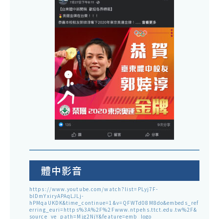
體中影音
https://www.youtube.com/watch?list=PLyj7F-
blDmYxiryAPAqLJLj-
hPMqaUKDK&time_continue=1&v=QFWTd08M8do&embeds_ref
erring_euri=https%3A%2F%2Fwww.ntpehs.ttct.edu.tw%2F&
source_ve_path=Mjg2NjY&feature=emb_logo