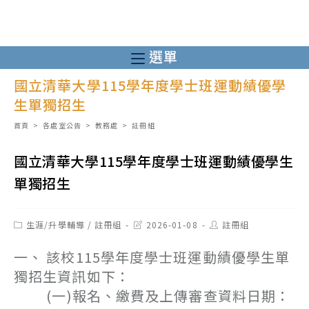
跳
轉
至
選單
主
國立清華大學115學年度學士班運動績優學
要
生單獨招生
內
容
首頁
>
各處室公告
>
教務處
>
註冊組
國立清華大學115學年度學士班運動績優學生
單獨招生
Post
Post
Post
生涯/升學輔導
/
註冊組
2026-01-08
註冊組
category:
last
author:
modified:
一、 該校115學年度學士班運動績優學生單
獨招生資訊如下：
(一)報名、繳費及上傳審查資料日期：