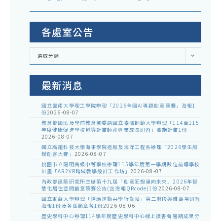
各處室公告
各
選取分類
處
室
公
告
最新消息
國立臺南大學理工學院辦理「2026全國AI專題創意競賽」海報1
份
2026-08-07
教育部國民及學前教育署委請國立臺灣師範大學辦理「114至115
年度健康促進學校輔導計畫師資專業成長研習」實施計畫1份
2026-08-07
國立高雄科技大學海事學院造船及海洋工程系辦理「2026學生船
模創客大賽」
2026-08-07
桃園市立陽明高級中等學校辦理115學年度第一學期數位前導學校
計畫「AR2VR跨域教學設計工作坊」
2026-08-07
內政部建築研究所主辦第十九屆「創意狂想巢向未來」2026年智
慧化居住空間創意競賽公告(含海報QRcode)1份
2026-08-07
國立東華大學辦理「適應運動共學行動站」第二階段與離島場研習
海報1份及各區簡章各1份
2026-08-06
歷史學科中心辦理114學年度歷史學科中心線上讀書會暑期成果分