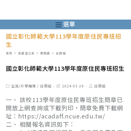
跳
轉
至
選單
主
國立彰化師範大學113學年度原住民專班招
要
生
內
容
首頁
>
各處室公告
>
教務處
>
註冊組
國立彰化師範大學113學年度原住民專班招生
Post
Post
Post
生涯/升學輔導
/
註冊組
2024-03-26
註冊組
category:
last
author:
modified:
一、 該校113學年度原住民專班招生簡章已
開放上網查詢或下載列印，簡章免費下載網
址：https://acadaff.ncue.edu.tw/
二、 相關報名資訊如下：