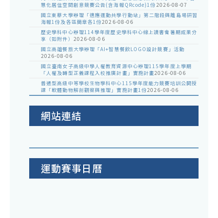
慧化居住空間創意競賽公告(含海報QRcode)1份
2026-08-07
國立東華大學辦理「適應運動共學行動站」第二階段與離島場研習
海報1份及各區簡章各1份
2026-08-06
歷史學科中心辦理114學年度歷史學科中心線上讀書會暑期成果分
享（如附件）
2026-08-06
國立高雄餐旅大學辦理「AI+智慧餐飲LOGO設計競賽」活動
2026-08-06
國立臺南女子高級中學人權教育資源中心辦理115學年度上學期
「人權及轉型正義課程入校推廣計畫」實施計畫
2026-08-06
普通型高級中等學校生物學科中心115學年度能力競賽培訓公開授
課「軟體動物解剖觀察與推理」實施計畫1份
2026-08-06
網站連結
運動賽事日曆