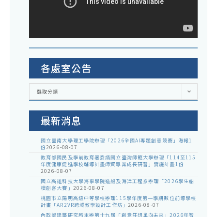
各處室公告
各
選取分類
處
室
公
告
最新消息
國立臺南大學理工學院辦理「2026全國AI專題創意競賽」海報1
份
2026-08-07
教育部國民及學前教育署委請國立臺灣師範大學辦理「114至115
年度健康促進學校輔導計畫師資專業成長研習」實施計畫1份
2026-08-07
國立高雄科技大學海事學院造船及海洋工程系辦理「2026學生船
模創客大賽」
2026-08-07
桃園市立陽明高級中等學校辦理115學年度第一學期數位前導學校
計畫「AR2VR跨域教學設計工作坊」
2026-08-07
內政部建築研究所主辦第十九屆「創意狂想巢向未來」2026年智