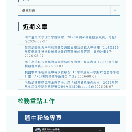
彙
選取月份
整
近期文章
國立臺南大學理工學院辦理「2026全國AI專題創意競賽」海報1
份
2026-08-07
教育部國民及學前教育署委請國立臺灣師範大學辦理「114至115
年度健康促進學校輔導計畫師資專業成長研習」實施計畫1份
2026-08-07
國立高雄科技大學海事學院造船及海洋工程系辦理「2026學生船
模創客大賽」
2026-08-07
桃園市立陽明高級中等學校辦理115學年度第一學期數位前導學校
計畫「AR2VR跨域教學設計工作坊」
2026-08-07
內政部建築研究所主辦第十九屆「創意狂想巢向未來」2026年智
慧化居住空間創意競賽公告(含海報QRcode)1份
2026-08-07
校務重點工作
體中粉絲專頁