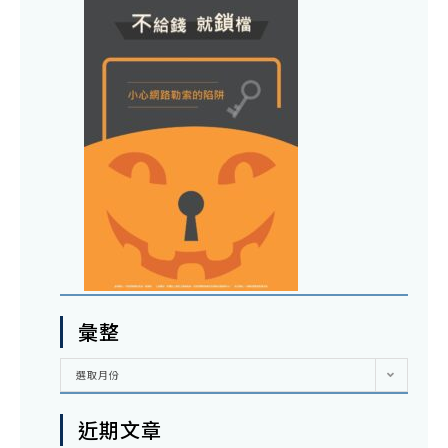
彙整
彙
選取月份
整
近期文章