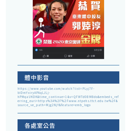
體中影音
https://www.youtube.com/watch?list=PLyj7F-
blDmYxiryAPAqLJLj-
hPMqaUKDK&time_continue=1&v=QFWTd08M8do&embeds_ref
erring_euri=https%3A%2F%2Fwww.ntpehs.ttct.edu.tw%2F&
source_ve_path=Mjg2NjY&feature=emb_logo
各處室公告