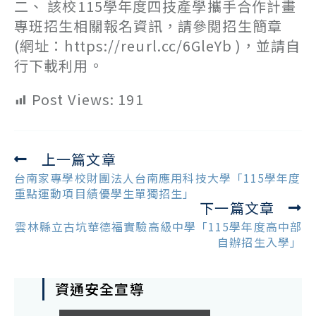
二、 該校115學年度四技產學攜手合作計畫
專班招生相關報名資訊，請參閱招生簡章
(網址：https://reurl.cc/6GleYb )，並請自
行下載利用。
Post Views:
191
上一篇文章
Read
more
台南家專學校財團法人台南應用科技大學「115學年度
articles
重點運動項目績優學生單獨招生」
下一篇文章
雲林縣立古坑華德福實驗高級中學「115學年度高中部
自辦招生入學」
資通安全宣導