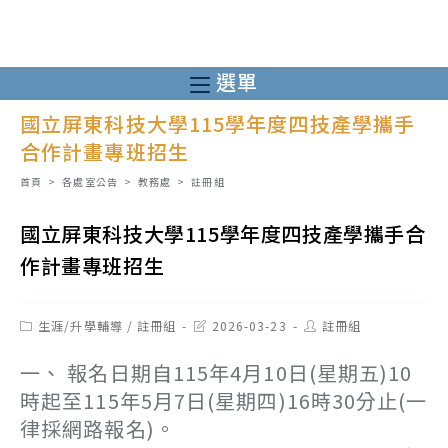
跳
轉
至
選單
主
國立屏東科技大學115學年度四技產學攜手
要
合作計畫專班招生
內
容
首頁
>
各處室公告
>
教務處
>
註冊組
國立屏東科技大學115學年度四技產學攜手合
作計畫專班招生
Post
Post
Post
生涯/升學輔導
/
註冊組
2026-03-23
註冊組
category:
last
author:
modified:
一、 報名日期自115年4月10日(星期五)10
時起至115年5月7日(星期四)16時30分止(一
律採網路報名)。