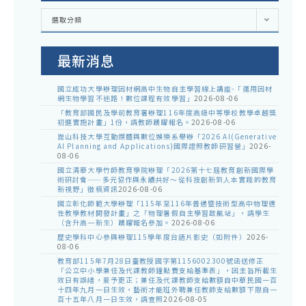
各
選取分類
處
室
公
告
最新消息
國立成功大學辦理因材網高中生物自主學習線上講座-「運用因材
網生物學習不迷路！數位課程有效學習」
2026-08-06
「教育部國民及學前教育署辦理116年度高級中等學校教學卓越獎
初選實施計畫」1份，請教師踴躍報名。
2026-08-06
崑山科技大學互動媒體與數位娛樂系舉辦「2026 AI(Generative
AI Planning and Applications)國際證照教師研習營」
2026-
08-06
國立清華大學竹師教育學院辦理「2026第十七屆教育創新國際學
術研討會——多元協作與永續共好～從科技創新到人本實踐的教育
新視野」徵稿資訊
2026-08-06
國立彰化師範大學辦理「115年至116年普通暨技術型高中物理適
性教學教材開發計畫」之「物理暑假自主學習啟航站」，請學生
（含升高一新生）踴躍報名參加。
2026-08-06
歷史學科中心參與辦理115學年度台語片影史（如附件）
2026-
08-06
教育部115年7月28日臺教授國字第1156002300號函送修正
「公立中小學兼任及代課教師鐘點費支給基準表」，因主旨所載生
效日有誤繕，爰予更正；兼任及代課教師支給數額自中華民國一百
十四年九月一日生效，藝術才能班外聘兼任教師支給數額下限自一
百十五年八月一日生效，請查照
2026-08-05