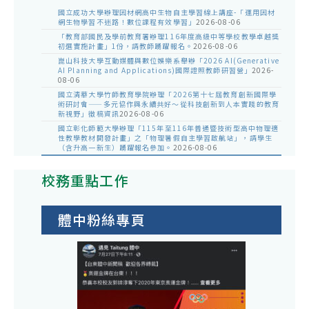
國立成功大學辦理因材網高中生物自主學習線上講座-「運用因材
網生物學習不迷路！數位課程有效學習」
2026-08-06
「教育部國民及學前教育署辦理116年度高級中等學校教學卓越獎
初選實施計畫」1份，請教師踴躍報名。
2026-08-06
崑山科技大學互動媒體與數位娛樂系舉辦「2026 AI(Generative
AI Planning and Applications)國際證照教師研習營」
2026-
08-06
國立清華大學竹師教育學院辦理「2026第十七屆教育創新國際學
術研討會——多元協作與永續共好～從科技創新到人本實踐的教育
新視野」徵稿資訊
2026-08-06
國立彰化師範大學辦理「115年至116年普通暨技術型高中物理適
性教學教材開發計畫」之「物理暑假自主學習啟航站」，請學生
（含升高一新生）踴躍報名參加。
2026-08-06
校務重點工作
體中粉絲專頁