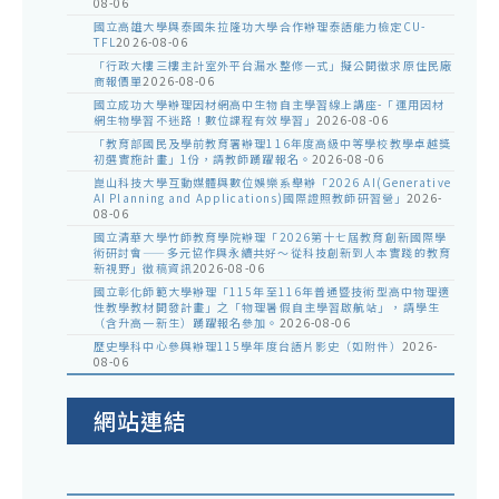
08-06
國立高雄大學與泰國朱拉隆功大學合作辦理泰語能力檢定CU-
TFL
2026-08-06
「行政大樓三樓主計室外平台漏水整修一式」擬公開徵求原住民廠
商報價單
2026-08-06
國立成功大學辦理因材網高中生物自主學習線上講座-「運用因材
網生物學習不迷路！數位課程有效學習」
2026-08-06
「教育部國民及學前教育署辦理116年度高級中等學校教學卓越獎
初選實施計畫」1份，請教師踴躍報名。
2026-08-06
崑山科技大學互動媒體與數位娛樂系舉辦「2026 AI(Generative
AI Planning and Applications)國際證照教師研習營」
2026-
08-06
國立清華大學竹師教育學院辦理「2026第十七屆教育創新國際學
術研討會——多元協作與永續共好～從科技創新到人本實踐的教育
新視野」徵稿資訊
2026-08-06
國立彰化師範大學辦理「115年至116年普通暨技術型高中物理適
性教學教材開發計畫」之「物理暑假自主學習啟航站」，請學生
（含升高一新生）踴躍報名參加。
2026-08-06
歷史學科中心參與辦理115學年度台語片影史（如附件）
2026-
08-06
網站連結