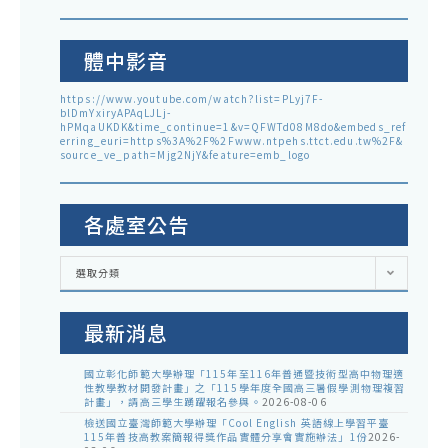
體中影音
https://www.youtube.com/watch?list=PLyj7F-
blDmYxiryAPAqLJLj-
hPMqaUKDK&time_continue=1&v=QFWTd08M8do&embeds_ref
erring_euri=https%3A%2F%2Fwww.ntpehs.ttct.edu.tw%2F&
source_ve_path=Mjg2NjY&feature=emb_logo
各處室公告
各
選取分類
處
室
公
告
最新消息
國立彰化師範大學辦理「115年至116年普通暨技術型高中物理適
性教學教材開發計畫」之「115學年度全國高三暑假學測物理複習
計畫」，請高三學生踴躍報名參與。
2026-08-06
檢送國立臺灣師範大學辦理「Cool English 英語線上學習平臺
115年普技高教案簡報得獎作品實體分享會實施辦法」1份
2026-