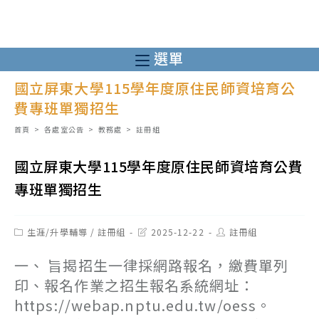
跳
轉
至
選單
主
國立屏東大學115學年度原住民師資培育公
要
費專班單獨招生
內
容
首頁
>
各處室公告
>
教務處
>
註冊組
國立屏東大學115學年度原住民師資培育公費
專班單獨招生
Post
Post
Post
生涯/升學輔導
/
註冊組
2025-12-22
註冊組
category:
last
author:
modified:
一、 旨揭招生一律採網路報名，繳費單列
印、報名作業之招生報名系統網址：
https://webap.nptu.edu.tw/oess。