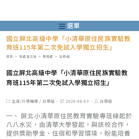
跳
轉
至
選單
主
國立屏北高級中學「小清華原住民族實驗教
要
育班115年第二次免試入學獨立招生」
內
容
首頁
>
各處室公告
>
教務處
>
註冊組
國立屏北高級中學「小清華原住民族實驗教
育班115年第二次免試入學獨立招生」
Post
Post
Post
生涯/升學輔導
/
註冊組
2026-06-03
註冊組
category:
last
author:
modified:
一、 屏北小清華原住民教育實驗專班緣起於
八八水災，由清華大學發起，與該校合作，
提供獎助學金、住宿和學習環境，盼能培養