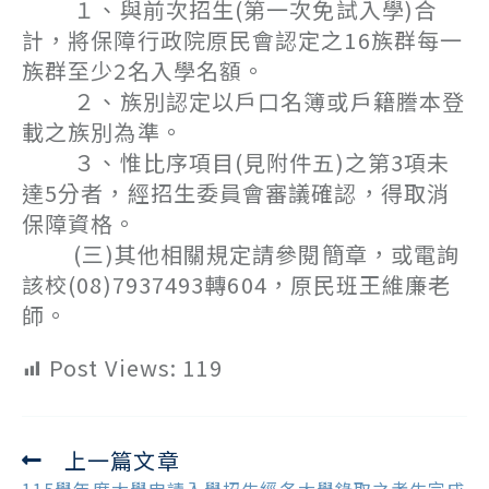
１、與前次招生(第一次免試入學)合
計，將保障行政院原民會認定之16族群每一
族群至少2名入學名額。
２、族別認定以戶口名簿或戶籍謄本登
載之族別為準。
３、惟比序項目(見附件五)之第3項未
達5分者，經招生委員會審議確認，得取消
保障資格。
(三)其他相關規定請參閱簡章，或電詢
該校(08)7937493轉604，原民班王維廉老
師。
Post Views:
119
上一篇文章
Read
more