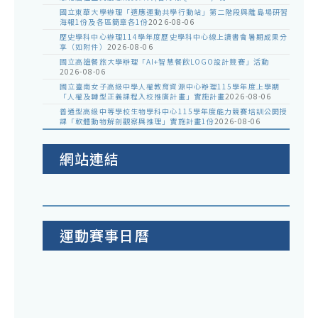
國立東華大學辦理「適應運動共學行動站」第二階段與離島場研習
海報1份及各區簡章各1份
2026-08-06
歷史學科中心辦理114學年度歷史學科中心線上讀書會暑期成果分
享（如附件）
2026-08-06
國立高雄餐旅大學辦理「AI+智慧餐飲LOGO設計競賽」活動
2026-08-06
國立臺南女子高級中學人權教育資源中心辦理115學年度上學期
「人權及轉型正義課程入校推廣計畫」實施計畫
2026-08-06
普通型高級中等學校生物學科中心115學年度能力競賽培訓公開授
課「軟體動物解剖觀察與推理」實施計畫1份
2026-08-06
網站連結
運動賽事日曆