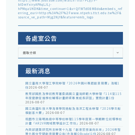
https://www.youtube.com/watch?list=PLyj7F-
blDmYxiryAPAqLJLj-
hPMqaUKDK&time_continue=1&v=QFWTd08M8do&embeds_ref
erring_euri=https%3A%2F%2Fwww.ntpehs.ttct.edu.tw%2F&
source_ve_path=Mjg2NjY&feature=emb_logo
各處室公告
各
選取分類
處
室
公
告
最新消息
國立臺南大學理工學院辦理「2026全國AI專題創意競賽」海報1
份
2026-08-07
教育部國民及學前教育署委請國立臺灣師範大學辦理「114至115
年度健康促進學校輔導計畫師資專業成長研習」實施計畫1份
2026-08-07
國立高雄科技大學海事學院造船及海洋工程系辦理「2026學生船
模創客大賽」
2026-08-07
桃園市立陽明高級中等學校辦理115學年度第一學期數位前導學校
計畫「AR2VR跨域教學設計工作坊」
2026-08-07
內政部建築研究所主辦第十九屆「創意狂想巢向未來」2026年智
慧化居住空間創意競賽公告(含海報QRcode)1份
2026-08-07