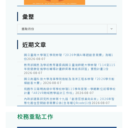
彙整
彙
選取月份
整
近期文章
國立臺南大學理工學院辦理「2026全國AI專題創意競賽」海報1
份
2026-08-07
教育部國民及學前教育署委請國立臺灣師範大學辦理「114至115
年度健康促進學校輔導計畫師資專業成長研習」實施計畫1份
2026-08-07
國立高雄科技大學海事學院造船及海洋工程系辦理「2026學生船
模創客大賽」
2026-08-07
桃園市立陽明高級中等學校辦理115學年度第一學期數位前導學校
計畫「AR2VR跨域教學設計工作坊」
2026-08-07
內政部建築研究所主辦第十九屆「創意狂想巢向未來」2026年智
慧化居住空間創意競賽公告(含海報QRcode)1份
2026-08-07
校務重點工作