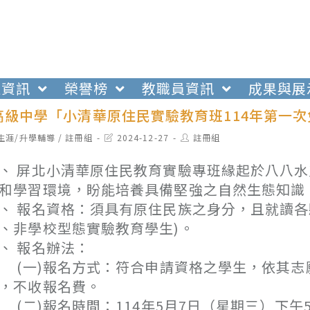
生資訊
榮譽榜
教職員資訊
成果與展
高級中學「小清華原住民實驗教育班114年第一
t
Post
Post
生涯/升學輔導
/
註冊組
2024-12-27
註冊組
egory:
last
author:
modified:
、 屏北小清華原住民教育實驗專班緣起於八八
和學習環境，盼能培養具備堅強之自然生態知識
、 報名資格：須具有原住民族之身分，且就讀
、非學校型態實驗教育學生)。
、 報名辦法：
一)報名方式：符合申請資格之學生，依其志
，不收報名費。
二)報名時間：114年5月7日（星期三）下午