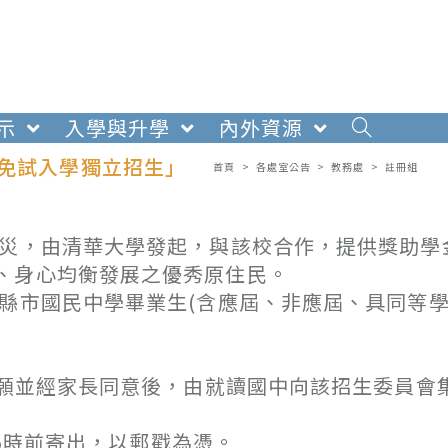
示
入學與升學
內外資源
次免試入學獨立招生」
首頁
>
各處室公告
>
教務處
>
註冊組
水災，由清華大學發起，與該校合作，提供獎助學
、身心均衡發展之優秀原住民。
各縣市國民中學畢業生(含應屆、非應屆、具同等
願並經家長同意後，由就讀國中向該招生委員會
5時前寄出，以郵戳為憑。