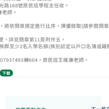
光路168號原民班學程主任收。
維廉老師。
，將依簡章規定進行比序，擇優錄取(請參閱簡章
，詳見簡章第11頁附件五。
族群至少2名入學名額(族別認定以戶口名簿或籍
937493轉604，原民班王維廉老師。
下載
下一篇