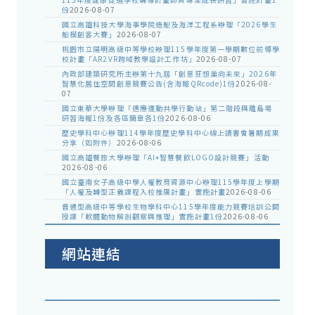
份
2026-08-07
國立高雄科技大學海事學院造船及海洋工程系辦理「2026學生
船模創客大賽」
2026-08-07
桃園市立陽明高級中等學校辦理115學年度第一學期數位前導學
校計畫「AR2VR跨域教學設計工作坊」
2026-08-07
內政部建築研究所主辦第十九屆「創意狂想巢向未來」2026年
智慧化居住空間創意競賽公告(含海報QRcode)1份
2026-08-
07
國立東華大學辦理「適應運動共學行動站」第二階段與離島場
研習海報1份及各區簡章各1份
2026-08-06
歷史學科中心辦理114學年度歷史學科中心線上讀書會暑期成果
分享（如附件）
2026-08-06
國立高雄餐旅大學辦理「AI+智慧餐飲LOGO設計競賽」活動
2026-08-06
國立臺南女子高級中學人權教育資源中心辦理115學年度上學期
「人權及轉型正義課程入校推廣計畫」實施計畫
2026-08-06
普通型高級中等學校生物學科中心115學年度能力競賽培訓公開
授課「軟體動物解剖觀察與推理」實施計畫1份
2026-08-06
網站連結