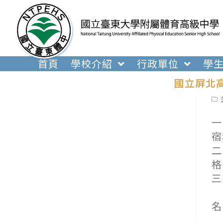
跳
轉
至
主
要
首頁
學校介紹
行政單位
學
內
國立屏北
容
Pos
cat
一
宿
二
格
三
(
名
(