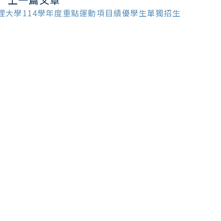
ead
ore
理大學114學年度重點運動項目績優學生單獨招生
ticles