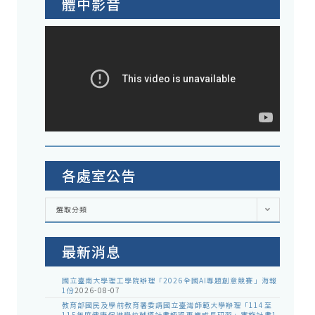
體中影音
各處室公告
各
選取分類
處
室
公
告
最新消息
國立臺南大學理工學院辦理「2026全國AI專題創意競賽」海報
1份
2026-08-07
教育部國民及學前教育署委請國立臺灣師範大學辦理「114至
115年度健康促進學校輔導計畫師資專業成長研習」實施計畫1