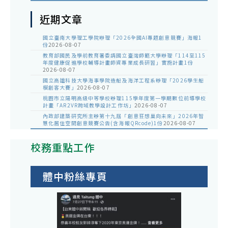
近期文章
國立臺南大學理工學院辦理「2026全國AI專題創意競賽」海報1
份
2026-08-07
教育部國民及學前教育署委請國立臺灣師範大學辦理「114至115
年度健康促進學校輔導計畫師資專業成長研習」實施計畫1份
2026-08-07
國立高雄科技大學海事學院造船及海洋工程系辦理「2026學生船
模創客大賽」
2026-08-07
桃園市立陽明高級中等學校辦理115學年度第一學期數位前導學校
計畫「AR2VR跨域教學設計工作坊」
2026-08-07
內政部建築研究所主辦第十九屆「創意狂想巢向未來」2026年智
慧化居住空間創意競賽公告(含海報QRcode)1份
2026-08-07
校務重點工作
體中粉絲專頁