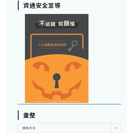
資通安全宣導
彙整
彙
選取月份
整