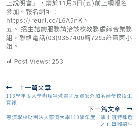
上說明會」，請於11月3日(五)前上網報名
參加。報名網址：
https://reurl.cc/L6A5nK。
五、 招生諮詢服務請洽該校教務處綜合業務
組，聯絡電話(03)9357400轉7285許嘉茵小
姐。
Post Views:
253
上一篇文章
Read
more
113學年度大學辦理特殊選才及資安外加名額學校招生
articles
資訊
下一篇文章
慈濟學校財團法人慈濟大學113學年度「學士班特殊選
才」單獨招生