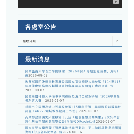
各處室公告
各
選取分類
處
室
公
告
最新消息
國立臺南大學理工學院辦理「2026全國AI專題創意競賽」海報1
份
2026-08-07
教育部國民及學前教育署委請國立臺灣師範大學辦理「114至115
年度健康促進學校輔導計畫師資專業成長研習」實施計畫1份
2026-08-07
國立高雄科技大學海事學院造船及海洋工程系辦理「2026學生船
模創客大賽」
2026-08-07
桃園市立陽明高級中等學校辦理115學年度第一學期數位前導學校
計畫「AR2VR跨域教學設計工作坊」
2026-08-07
內政部建築研究所主辦第十九屆「創意狂想巢向未來」2026年智
慧化居住空間創意競賽公告(含海報QRcode)1份
2026-08-07
國立東華大學辦理「適應運動共學行動站」第二階段與離島場研習
海報1份及各區簡章各1份
2026-08-06