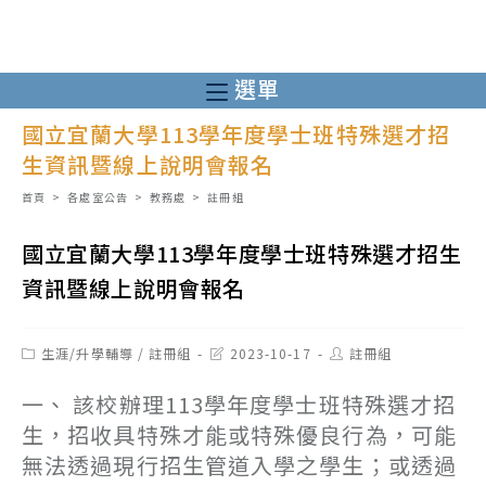
跳
轉
至
選單
主
國立宜蘭大學113學年度學士班特殊選才招
要
生資訊暨線上說明會報名
內
容
首頁
>
各處室公告
>
教務處
>
註冊組
國立宜蘭大學113學年度學士班特殊選才招生
資訊暨線上說明會報名
Post
Post
Post
生涯/升學輔導
/
註冊組
2023-10-17
註冊組
category:
last
author:
modified:
一、 該校辦理113學年度學士班特殊選才招
生，招收具特殊才能或特殊優良行為，可能
無法透過現行招生管道入學之學生；或透過