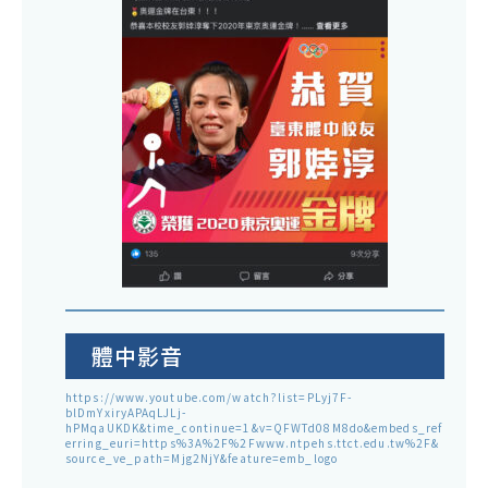
體中影音
https://www.youtube.com/watch?list=PLyj7F-
blDmYxiryAPAqLJLj-
hPMqaUKDK&time_continue=1&v=QFWTd08M8do&embeds_ref
erring_euri=https%3A%2F%2Fwww.ntpehs.ttct.edu.tw%2F&
source_ve_path=Mjg2NjY&feature=emb_logo