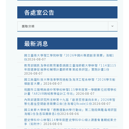
各處室公告
各
選取分類
處
室
公
告
最新消息
國立臺南大學理工學院辦理「2026全國AI專題創意競賽」海報1
份
2026-08-07
教育部國民及學前教育署委請國立臺灣師範大學辦理「114至115
年度健康促進學校輔導計畫師資專業成長研習」實施計畫1份
2026-08-07
國立高雄科技大學海事學院造船及海洋工程系辦理「2026學生船
模創客大賽」
2026-08-07
桃園市立陽明高級中等學校辦理115學年度第一學期數位前導學校
計畫「AR2VR跨域教學設計工作坊」
2026-08-07
內政部建築研究所主辦第十九屆「創意狂想巢向未來」2026年智
慧化居住空間創意競賽公告(含海報QRcode)1份
2026-08-07
國立東華大學辦理「適應運動共學行動站」第二階段與離島場研習
海報1份及各區簡章各1份
2026-08-06
歷史學科中心辦理114學年度歷史學科中心線上讀書會暑期成果分
享（如附件）
2026-08-06