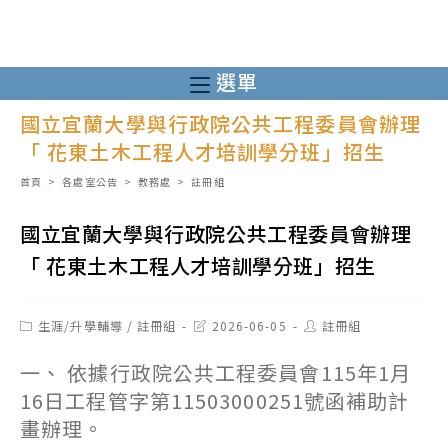
跳
轉
至
選單
主
國立宜蘭大學與行政院公共工程委員會辦理
要
「 花東土木工程人才培訓學分班」招生
內
容
首頁
>
各處室公告
>
教務處
>
註冊組
國立宜蘭大學與行政院公共工程委員會辦理
「 花東土木工程人才培訓學分班」招生
Post
Post
Post
生涯/升學輔導
/
註冊組
2026-06-05
註冊組
category:
last
author:
modified:
一、 依據行政院公共工程委員會115年1月
16日工程管字第11503000251號函補助計
畫辦理。