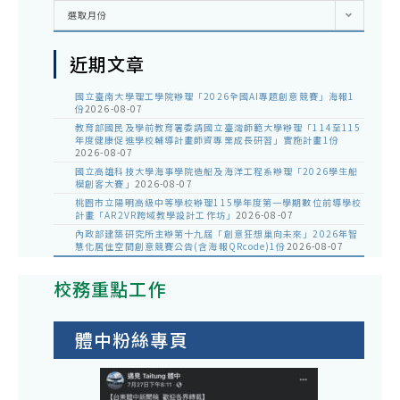
彙
選取月份
整
近期文章
國立臺南大學理工學院辦理「2026全國AI專題創意競賽」海報1
份
2026-08-07
教育部國民及學前教育署委請國立臺灣師範大學辦理「114至115
年度健康促進學校輔導計畫師資專業成長研習」實施計畫1份
2026-08-07
國立高雄科技大學海事學院造船及海洋工程系辦理「2026學生船
模創客大賽」
2026-08-07
桃園市立陽明高級中等學校辦理115學年度第一學期數位前導學校
計畫「AR2VR跨域教學設計工作坊」
2026-08-07
內政部建築研究所主辦第十九屆「創意狂想巢向未來」2026年智
慧化居住空間創意競賽公告(含海報QRcode)1份
2026-08-07
校務重點工作
體中粉絲專頁