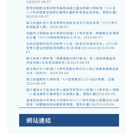
1份
2026-08-07
教育部國民及學前教育署委請國立臺灣師範大學辦理「114至
115年度健康促進學校輔導計畫師資專業成長研習」實施計畫1
份
2026-08-07
國立高雄科技大學海事學院造船及海洋工程系辦理「2026學生
船模創客大賽」
2026-08-07
桃園市立陽明高級中等學校辦理115學年度第一學期數位前導學
校計畫「AR2VR跨域教學設計工作坊」
2026-08-07
內政部建築研究所主辦第十九屆「創意狂想巢向未來」2026年
智慧化居住空間創意競賽公告(含海報QRcode)1份
2026-08-
07
國立東華大學辦理「適應運動共學行動站」第二階段與離島場
研習海報1份及各區簡章各1份
2026-08-06
歷史學科中心辦理114學年度歷史學科中心線上讀書會暑期成果
分享（如附件）
2026-08-06
國立高雄餐旅大學辦理「AI+智慧餐飲LOGO設計競賽」活動
2026-08-06
國立臺南女子高級中學人權教育資源中心辦理115學年度上學期
「人權及轉型正義課程入校推廣計畫」實施計畫
2026-08-06
普通型高級中等學校生物學科中心115學年度能力競賽培訓公開
授課「軟體動物解剖觀察與推理」實施計畫1份
2026-08-06
網站連結