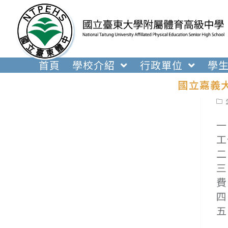
跳
轉
至
主
要
首頁
學校介紹
行政單位
學
內
國立嘉義
容
Pos
cat
一
工
二
三
費
四
五