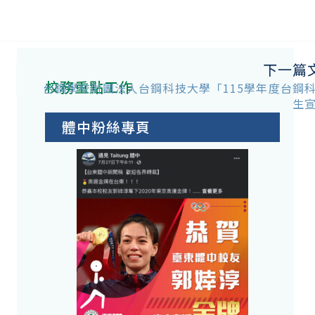
下一篇
校務重點工作
台鋼學校財團法人台鋼科技大學「115學年度台鋼
生
體中粉絲專頁