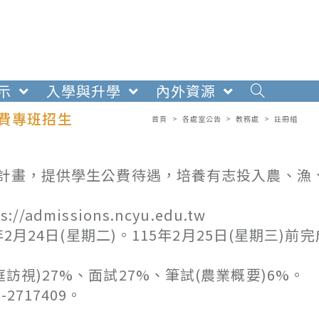
示
入學與升學
內外資源
公費專班招生
首頁
>
各處室公告
>
教務處
>
註冊組
培育計畫，提供學生公費待遇，培養有志投入農、漁
missions.ncyu.edu.tw
2月24日(星期二)。115年2月25日(星期三)前
訪視)27%、面試27%、筆試(農業概要)6%。
717409。