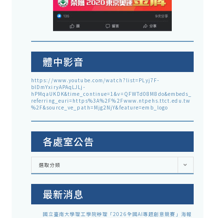
體中影音
https://www.youtube.com/watch?list=PLyj7F-
blDmYxiryAPAqLJLj-
hPMqaUKDK&time_continue=1&v=QFWTd08M8do&embeds_
referring_euri=https%3A%2F%2Fwww.ntpehs.ttct.edu.tw
%2F&source_ve_path=Mjg2NjY&feature=emb_logo
各處室公告
各
選取分類
處
室
公
告
最新消息
國立臺南大學理工學院辦理「2026全國AI專題創意競賽」海報