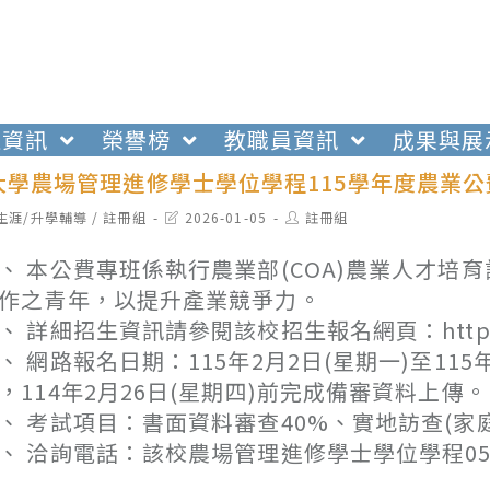
生資訊
榮譽榜
教職員資訊
成果與展
大學農場管理進修學士學位學程115學年度農業
t
Post
Post
生涯/升學輔導
/
註冊組
2026-01-05
註冊組
egory:
last
author:
modified:
、 本公費專班係執行農業部(COA)農業人才
作之青年，以提升產業競爭力。
、 詳細招生資訊請參閱該校招生報名網頁：https://ad
、 網路報名日期：115年2月2日(星期一)至115年
，114年2月26日(星期四)前完成備審資料上傳。
、 考試項目：書面資料審查40%、實地訪查(家庭
、 洽詢電話：該校農場管理進修學士學位學程05-2