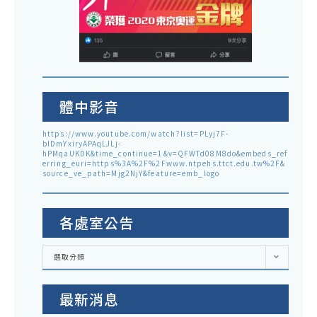
體中影音
https://www.youtube.com/watch?list=PLyj7F-
blDmYxiryAPAqLJLj-
hPMqaUKDK&time_continue=1&v=QFWTd08M8do&embeds_ref
erring_euri=https%3A%2F%2Fwww.ntpehs.ttct.edu.tw%2F&
source_ve_path=Mjg2NjY&feature=emb_logo
各處室公告
各
選取分類
處
室
公
告
最新消息