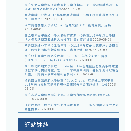
國立東華大學辦理「適應運動共學行動站」第二階段與離島場研習
海報1份及各區簡章各1份
2026-08-06
歷史學科中心辦理114學年度歷史學科中心線上讀書會暑期成果分
享（如附件）
2026-08-06
國立高雄餐旅大學辦理「AI+智慧餐飲LOGO設計競賽」活動
2026-08-06
國立臺南女子高級中學人權教育資源中心辦理115學年度上學期
「人權及轉型正義課程入校推廣計畫」實施計畫
2026-08-06
普通型高級中等學校生物學科中心115學年度能力競賽培訓公開授
課「軟體動物解剖觀察與推理」實施計畫1份
2026-08-06
國立中山大學外國語文教學中心「2026年語文能力研習班
(2026/09 ~ 2026/12)」招生資訊
2026-08-06
國立彰化師範大學辦理「115年至116年普通暨技術型高中物理適
性教學教材開發計畫」之「115學年度全國高三暑假學測物理複習
計畫」，請高三學生踴躍報名參與。
2026-08-06
檢送國立臺灣師範大學辦理「Cool English 英語線上學習平臺
115年普技高教案簡報得獎作品實體分享會實施辦法」1份
2026-
08-06
國立高雄大學與泰國朱拉隆功大學合作辦理泰語能力檢定CU-
TFL
2026-08-06
「行政大樓三樓主計室外平台漏水整修一式」擬公開徵求原住民廠
商報價單
2026-08-06
網站連結