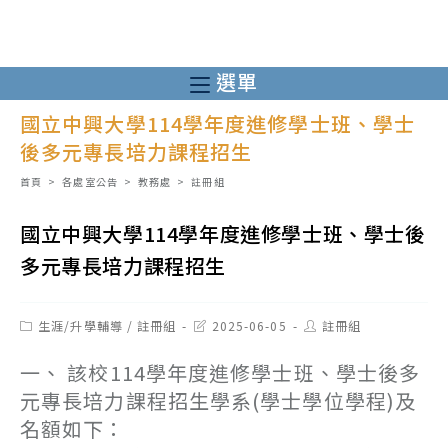
跳
轉
至
選單
主
國立中興大學114學年度進修學士班、學士
要
後多元專長培力課程招生
內
容
首頁
>
各處室公告
>
教務處
>
註冊組
國立中興大學114學年度進修學士班、學士後
多元專長培力課程招生
Post
Post
Post
生涯/升學輔導
/
註冊組
2025-06-05
註冊組
category:
last
author:
modified:
一、 該校114學年度進修學士班、學士後多
元專長培力課程招生學系(學士學位學程)及
名額如下：