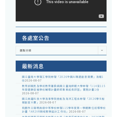
各處室公告
各
選取分類
處
室
公
告
最新消息
國立臺南大學理工學院辦理「2026全國AI專題創意競賽」海報1
份
2026-08-07
教育部國民及學前教育署委請國立臺灣師範大學辦理「114至115
年度健康促進學校輔導計畫師資專業成長研習」實施計畫1份
2026-08-07
國立高雄科技大學海事學院造船及海洋工程系辦理「2026學生船
模創客大賽」
2026-08-07
桃園市立陽明高級中等學校辦理115學年度第一學期數位前導學校
計畫「AR2VR跨域教學設計工作坊」
2026-08-07
內政部建築研究所主辦第十九屆「創意狂想巢向未來」2026年智