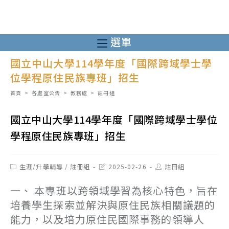
跳
轉
至
選單
主
國立中山大學114學年度「國際跨域學士學
要
位學程原住民族專班」招生
內
容
首頁
>
各處室公告
>
教務處
>
註冊組
國立中山大學114學年度「國際跨域學士學位
學程原住民族專班」招生
Post
Post
Post
生涯/升學輔導
/
註冊組
2025-02-26
註冊組
category:
last
author:
modified:
一、 本專班以跨領域學習為核心特色，旨在
培養學生探索並解決與原住民族相關議題的
能力，以及培力原住民國際事務的領導人