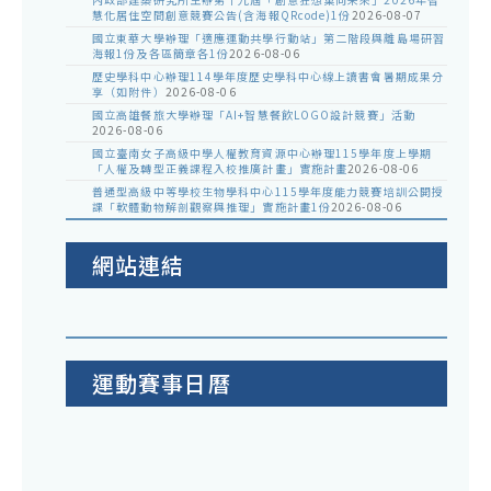
慧化居住空間創意競賽公告(含海報QRcode)1份
2026-08-07
國立東華大學辦理「適應運動共學行動站」第二階段與離島場研習
海報1份及各區簡章各1份
2026-08-06
歷史學科中心辦理114學年度歷史學科中心線上讀書會暑期成果分
享（如附件）
2026-08-06
國立高雄餐旅大學辦理「AI+智慧餐飲LOGO設計競賽」活動
2026-08-06
國立臺南女子高級中學人權教育資源中心辦理115學年度上學期
「人權及轉型正義課程入校推廣計畫」實施計畫
2026-08-06
普通型高級中等學校生物學科中心115學年度能力競賽培訓公開授
課「軟體動物解剖觀察與推理」實施計畫1份
2026-08-06
網站連結
運動賽事日曆