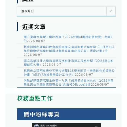
彙
選取月份
整
近期文章
國立臺南大學理工學院辦理「2026全國AI專題創意競賽」海報1
份
2026-08-07
教育部國民及學前教育署委請國立臺灣師範大學辦理「114至115
年度健康促進學校輔導計畫師資專業成長研習」實施計畫1份
2026-08-07
國立高雄科技大學海事學院造船及海洋工程系辦理「2026學生船
模創客大賽」
2026-08-07
桃園市立陽明高級中等學校辦理115學年度第一學期數位前導學校
計畫「AR2VR跨域教學設計工作坊」
2026-08-07
內政部建築研究所主辦第十九屆「創意狂想巢向未來」2026年智
慧化居住空間創意競賽公告(含海報QRcode)1份
2026-08-07
校務重點工作
體中粉絲專頁