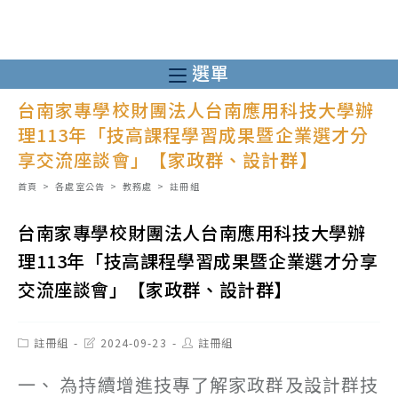
跳
轉
至
選單
主
台南家專學校財團法人台南應用科技大學辦
要
理113年「技高課程學習成果暨企業選才分
內
享交流座談會」【家政群、設計群】
容
首頁
>
各處室公告
>
教務處
>
註冊組
台南家專學校財團法人台南應用科技大學辦
理113年「技高課程學習成果暨企業選才分享
交流座談會」【家政群、設計群】
Post
Post
Post
註冊組
2024-09-23
註冊組
category:
last
author:
modified:
一、 為持續增進技專了解家政群及設計群技