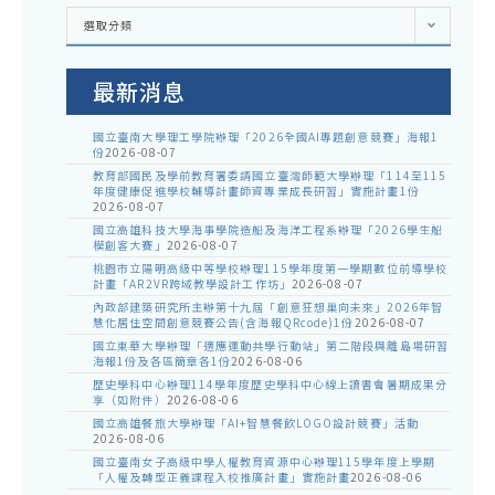
各
選取分類
處
室
公
告
最新消息
國立臺南大學理工學院辦理「2026全國AI專題創意競賽」海報1
份
2026-08-07
教育部國民及學前教育署委請國立臺灣師範大學辦理「114至115
年度健康促進學校輔導計畫師資專業成長研習」實施計畫1份
2026-08-07
國立高雄科技大學海事學院造船及海洋工程系辦理「2026學生船
模創客大賽」
2026-08-07
桃園市立陽明高級中等學校辦理115學年度第一學期數位前導學校
計畫「AR2VR跨域教學設計工作坊」
2026-08-07
內政部建築研究所主辦第十九屆「創意狂想巢向未來」2026年智
慧化居住空間創意競賽公告(含海報QRcode)1份
2026-08-07
國立東華大學辦理「適應運動共學行動站」第二階段與離島場研習
海報1份及各區簡章各1份
2026-08-06
歷史學科中心辦理114學年度歷史學科中心線上讀書會暑期成果分
享（如附件）
2026-08-06
國立高雄餐旅大學辦理「AI+智慧餐飲LOGO設計競賽」活動
2026-08-06
國立臺南女子高級中學人權教育資源中心辦理115學年度上學期
「人權及轉型正義課程入校推廣計畫」實施計畫
2026-08-06