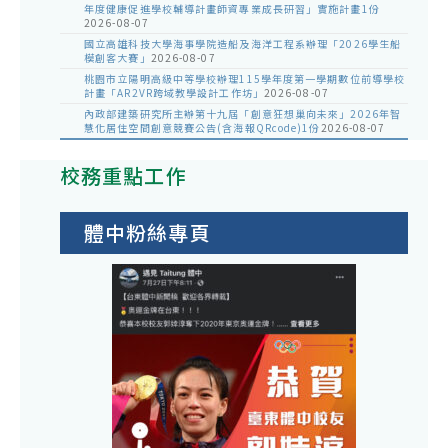
年度健康促進學校輔導計畫師資專業成長研習」實施計畫1份
2026-08-07
國立高雄科技大學海事學院造船及海洋工程系辦理「2026學生船
模創客大賽」
2026-08-07
桃園市立陽明高級中等學校辦理115學年度第一學期數位前導學校
計畫「AR2VR跨域教學設計工作坊」
2026-08-07
內政部建築研究所主辦第十九屆「創意狂想巢向未來」2026年智
慧化居住空間創意競賽公告(含海報QRcode)1份
2026-08-07
校務重點工作
體中粉絲專頁