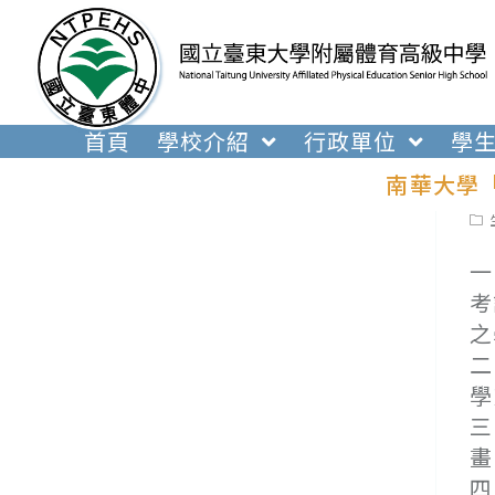
跳
轉
至
主
要
首頁
學校介紹
行政單位
學
內
南華大學
容
Pos
cat
一
考
之
二
學
三
畫
四