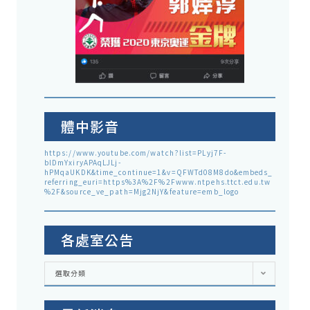
體中影音
https://www.youtube.com/watch?list=PLyj7F-
blDmYxiryAPAqLJLj-
hPMqaUKDK&time_continue=1&v=QFWTd08M8do&embeds_
referring_euri=https%3A%2F%2Fwww.ntpehs.ttct.edu.tw
%2F&source_ve_path=Mjg2NjY&feature=emb_logo
各處室公告
各
選取分類
處
室
公
告