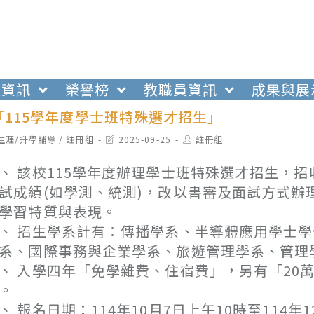
生資訊
榮譽榜
教職員資訊
成果與展
「115學年度學士班特殊選才招生」
t
Post
Post
生涯/升學輔導
/
註冊組
2025-09-25
註冊組
egory:
last
author:
modified:
、 該校115學年度辦理學士班特殊選才招生，
試成績(如學測、統測)，改以書審及面試方式
學習特質與表現。
、 招生學系計有：傳播學系、半導體應用學士
系、國際事務與企業學系、旅遊管理學系、管理
、 入學四年「免學雜費、住宿費」，另有「20
。
、 報名日期：114年10月7日上午10時至114年