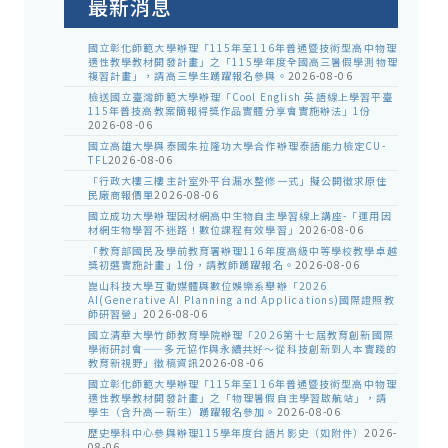
最新消息
國立彰化師範大學辦理「115年至116年普通暨技術型高中物理
適性教學教材開發計畫」之「115學年度全國高三暑假學測物理
複習計畫」，請高三學生踴躍報名參與。
2026-08-06
檢送國立臺灣師範大學辦理「Cool English 英語線上學習平臺
115年普技高教案簡報得獎作品實體分享會實施辦法」1份
2026-08-06
國立高雄大學與泰國朱拉隆功大學合作辦理泰語能力檢定CU-
TFL
2026-08-06
「行政大樓三樓主計室外平台漏水整修一式」擬公開徵求原住
民廠商報價單
2026-08-06
國立成功大學辦理因材網高中生物自主學習線上講座-「運用因
材網生物學習不迷路！數位課程有效學習」
2026-08-06
「教育部國民及學前教育署辦理116年度高級中等學校教學卓越
獎初選實施計畫」1份，請教師踴躍報名。
2026-08-06
崑山科技大學互動媒體與數位娛樂系舉辦「2026
AI(Generative AI Planning and Applications)國際證照教
師研習營」
2026-08-06
國立清華大學竹師教育學院辦理「2026第十七屆教育創新國際
學術研討會——多元協作與永續共好～從科技創新到人本實踐的
教育新視野」徵稿資訊
2026-08-06
國立彰化師範大學辦理「115年至116年普通暨技術型高中物理
適性教學教材開發計畫」之「物理暑假自主學習啟航站」，請
學生（含升高一新生）踴躍報名參加。
2026-08-06
歷史學科中心參與辦理115學年度台語片影史（如附件）
2026-
08-06