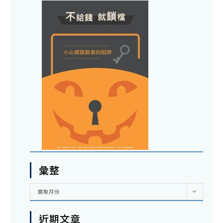
彙整
彙
選取月份
整
近期文章