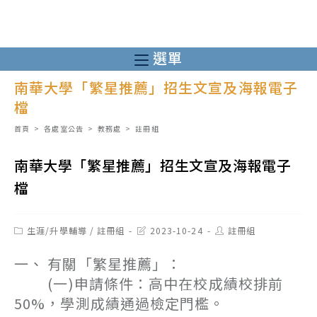
跳
轉
至
選單
主
南華大學「繁星推薦」招生文宣及海報電子
要
檔
內
容
首頁
>
各處室公告
>
教務處
>
註冊組
南華大學「繁星推薦」招生文宣及海報電子
檔
Post
Post
Post
生涯/升學輔導
/
註冊組
2023-10-24
註冊組
category:
last
author:
modified:
一、 有關「繁星推薦」：
(一)申請條件：高中在校成績校排前
50%，學測成績通過檢定門檻。