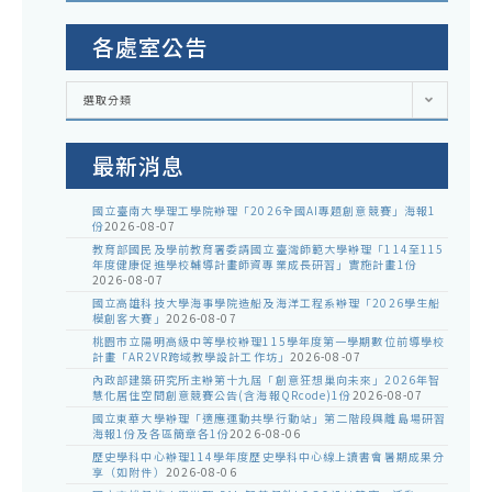
各處室公告
各
選取分類
處
室
公
告
最新消息
國立臺南大學理工學院辦理「2026全國AI專題創意競賽」海報1
份
2026-08-07
教育部國民及學前教育署委請國立臺灣師範大學辦理「114至115
年度健康促進學校輔導計畫師資專業成長研習」實施計畫1份
2026-08-07
國立高雄科技大學海事學院造船及海洋工程系辦理「2026學生船
模創客大賽」
2026-08-07
桃園市立陽明高級中等學校辦理115學年度第一學期數位前導學校
計畫「AR2VR跨域教學設計工作坊」
2026-08-07
內政部建築研究所主辦第十九屆「創意狂想巢向未來」2026年智
慧化居住空間創意競賽公告(含海報QRcode)1份
2026-08-07
國立東華大學辦理「適應運動共學行動站」第二階段與離島場研習
海報1份及各區簡章各1份
2026-08-06
歷史學科中心辦理114學年度歷史學科中心線上讀書會暑期成果分
享（如附件）
2026-08-06