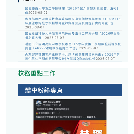
國立臺南大學理工學院辦理「2026全國AI專題創意競賽」海報1
份
2026-08-07
教育部國民及學前教育署委請國立臺灣師範大學辦理「114至115
年度健康促進學校輔導計畫師資專業成長研習」實施計畫1份
2026-08-07
國立高雄科技大學海事學院造船及海洋工程系辦理「2026學生船
模創客大賽」
2026-08-07
桃園市立陽明高級中等學校辦理115學年度第一學期數位前導學校
計畫「AR2VR跨域教學設計工作坊」
2026-08-07
內政部建築研究所主辦第十九屆「創意狂想巢向未來」2026年智
慧化居住空間創意競賽公告(含海報QRcode)1份
2026-08-07
校務重點工作
體中粉絲專頁