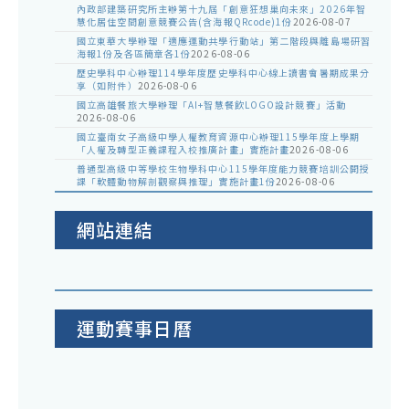
內政部建築研究所主辦第十九屆「創意狂想巢向未來」2026年智
慧化居住空間創意競賽公告(含海報QRcode)1份
2026-08-07
國立東華大學辦理「適應運動共學行動站」第二階段與離島場研習
海報1份及各區簡章各1份
2026-08-06
歷史學科中心辦理114學年度歷史學科中心線上讀書會暑期成果分
享（如附件）
2026-08-06
國立高雄餐旅大學辦理「AI+智慧餐飲LOGO設計競賽」活動
2026-08-06
國立臺南女子高級中學人權教育資源中心辦理115學年度上學期
「人權及轉型正義課程入校推廣計畫」實施計畫
2026-08-06
普通型高級中等學校生物學科中心115學年度能力競賽培訓公開授
課「軟體動物解剖觀察與推理」實施計畫1份
2026-08-06
網站連結
運動賽事日曆