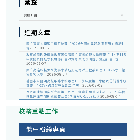
彙整
彙
選取月份
整
近期文章
國立臺南大學理工學院辦理「2026全國AI專題創意競賽」海報1
份
2026-08-07
教育部國民及學前教育署委請國立臺灣師範大學辦理「114至115
年度健康促進學校輔導計畫師資專業成長研習」實施計畫1份
2026-08-07
國立高雄科技大學海事學院造船及海洋工程系辦理「2026學生船
模創客大賽」
2026-08-07
桃園市立陽明高級中等學校辦理115學年度第一學期數位前導學校
計畫「AR2VR跨域教學設計工作坊」
2026-08-07
內政部建築研究所主辦第十九屆「創意狂想巢向未來」2026年智
慧化居住空間創意競賽公告(含海報QRcode)1份
2026-08-07
校務重點工作
體中粉絲專頁