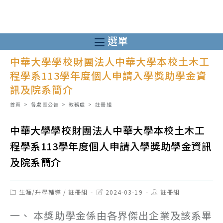
跳
轉
至
選單
主
中華大學學校財團法人中華大學本校土木工
要
程學系113學年度個人申請入學獎助學金資
內
訊及院系簡介
容
首頁
>
各處室公告
>
教務處
>
註冊組
中華大學學校財團法人中華大學本校土木工
程學系113學年度個人申請入學獎助學金資訊
及院系簡介
Post
Post
Post
生涯/升學輔導
/
註冊組
2024-03-19
註冊組
category:
last
author:
modified:
一、 本獎助學金係由各界傑出企業及該系畢