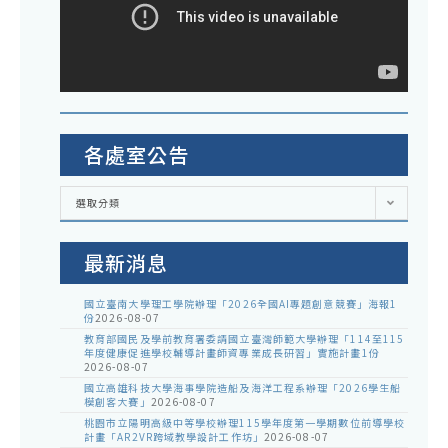
各處室公告
各
選取分類
處
室
公
告
最新消息
國立臺南大學理工學院辦理「2026全國AI專題創意競賽」海報1
份
2026-08-07
教育部國民及學前教育署委請國立臺灣師範大學辦理「114至115
年度健康促進學校輔導計畫師資專業成長研習」實施計畫1份
2026-08-07
國立高雄科技大學海事學院造船及海洋工程系辦理「2026學生船
模創客大賽」
2026-08-07
桃園市立陽明高級中等學校辦理115學年度第一學期數位前導學校
計畫「AR2VR跨域教學設計工作坊」
2026-08-07