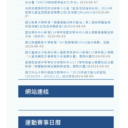
校計畫「AR2VR跨域教學設計工作坊」
2026-08-07
內政部建築研究所主辦第十九屆「創意狂想巢向未來」2026年
智慧化居住空間創意競賽公告(含海報QRcode)1份
2026-08-
07
國立東華大學辦理「適應運動共學行動站」第二階段與離島場
研習海報1份及各區簡章各1份
2026-08-06
歷史學科中心辦理114學年度歷史學科中心線上讀書會暑期成果
分享（如附件）
2026-08-06
國立高雄餐旅大學辦理「AI+智慧餐飲LOGO設計競賽」活動
2026-08-06
國立臺南女子高級中學人權教育資源中心辦理115學年度上學期
「人權及轉型正義課程入校推廣計畫」實施計畫
2026-08-06
普通型高級中等學校生物學科中心115學年度能力競賽培訓公開
授課「軟體動物解剖觀察與推理」實施計畫1份
2026-08-06
國立中山大學外國語文教學中心「2026年語文能力研習班
(2026/09 ~ 2026/12)」招生資訊
2026-08-06
網站連結
運動賽事日曆