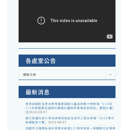
各處室公告
各
選取分類
處
室
公
告
最新消息
教育部國民及學前教育署委請國立臺灣師範大學辦理「114至
115年度健康促進學校輔導計畫師資專業成長研習」實施計畫1
份
2026-08-07
國立高雄科技大學海事學院造船及海洋工程系辦理「2026學生
船模創客大賽」
2026-08-07
桃園市立陽明高級中等學校辦理115學年度第一學期數位前導學