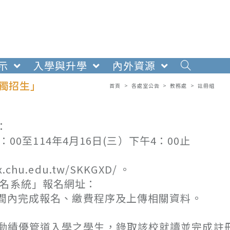
示
入學與升學
內外資源
獨招生」
首頁
>
各處室公告
>
教務處
>
註冊組
：
00至114年4月16日(三）下午4：00止
u.edu.tw/SKKGXD/ 。
報名系統」報名網址：
/，請依規定時間內完成報名、繳費程序及上傳相關資料。
動績優管道入學之學生，錄取該校就讀並完成註