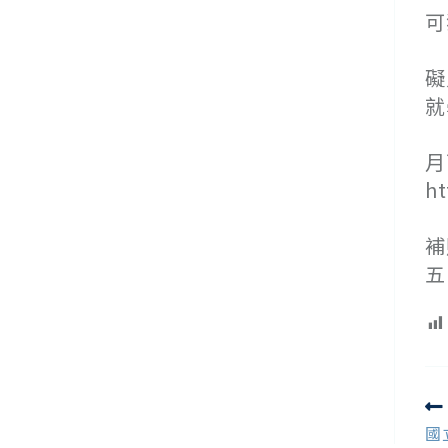
可
(
礙
就
(
月
ht
(
補
五
R
m
國