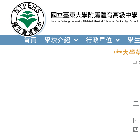
跳
轉
至
主
要
首頁
學校介紹
行政單位
學
內
中華大學
容
Pos
cat
一
(
(
二
三
h
四
(