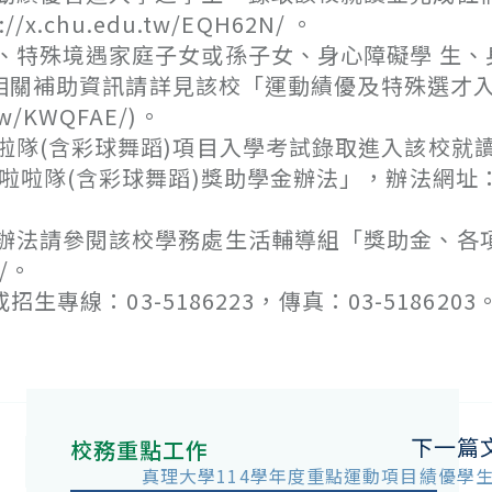
chu.edu.tw/EQH62N/ 。
特殊境遇家庭子女或孫子女、身心障礙學 生、
元 (相關補助資訊請詳見該校「運動績優及特殊選才
w/KWQFAE/)。
隊(含彩球舞蹈)項目入學考試錄取進入該校就
技啦啦隊(含彩球舞蹈)獎助學金辦法」，辦法網址
辦法請參閱該校學務處生活輔導組「獎助金、各
3/。
生專線：03-5186223，傳真：03-5186203
下一篇
校務重點工作
真理大學114學年度重點運動項目績優學