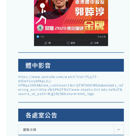
體中影音
https://www.youtube.com/watch?list=PLyj7F-
blDmYxiryAPAqLJLj-
hPMqaUKDK&time_continue=1&v=QFWTd08M8do&embeds_ref
erring_euri=https%3A%2F%2Fwww.ntpehs.ttct.edu.tw%2F&
source_ve_path=Mjg2NjY&feature=emb_logo
各處室公告
各
選取分類
處
室