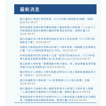
公
告
最新消息
國立臺南大學理工學院辦理「2026全國AI專題創意競賽」海報1
份
2026-08-07
教育部國民及學前教育署委請國立臺灣師範大學辦理「114至115
年度健康促進學校輔導計畫師資專業成長研習」實施計畫1份
2026-08-07
國立高雄科技大學海事學院造船及海洋工程系辦理「2026學生船
模創客大賽」
2026-08-07
桃園市立陽明高級中等學校辦理115學年度第一學期數位前導學校
計畫「AR2VR跨域教學設計工作坊」
2026-08-07
內政部建築研究所主辦第十九屆「創意狂想巢向未來」2026年智
慧化居住空間創意競賽公告(含海報QRcode)1份
2026-08-07
國立東華大學辦理「適應運動共學行動站」第二階段與離島場研習
海報1份及各區簡章各1份
2026-08-06
歷史學科中心辦理114學年度歷史學科中心線上讀書會暑期成果分
享（如附件）
2026-08-06
國立高雄餐旅大學辦理「AI+智慧餐飲LOGO設計競賽」活動
2026-08-06
國立臺南女子高級中學人權教育資源中心辦理115學年度上學期
「人權及轉型正義課程入校推廣計畫」實施計畫
2026-08-06
普通型高級中等學校生物學科中心115學年度能力競賽培訓公開授
課「軟體動物解剖觀察與推理」實施計畫1份
2026-08-06