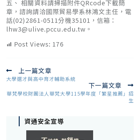
五、 相關資料請掃描附件QRcode下載簡
章，諮詢請洽國際貿易學系林鴻文主任，電
話(02)2861-0511分機35101，信箱：
lhw3@ulive.pccu.edu.tw。
Post Views:
176
上一篇文章
Read
more
大學選才與高中育才輔助系統
下一篇文章
articles
華梵學校財團法人華梵大學115學年度「繁星推薦」招
生
資通安全宣導