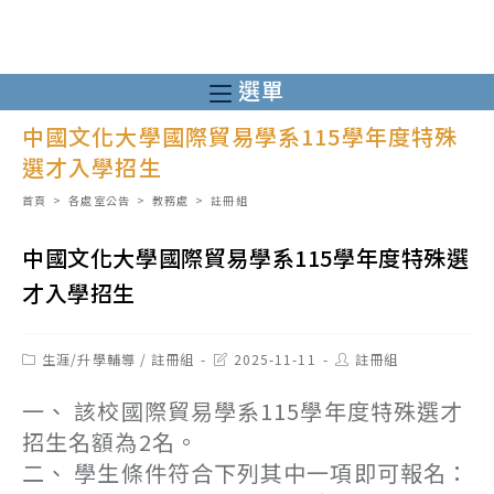
跳
轉
至
選單
主
中國文化大學國際貿易學系115學年度特殊
要
選才入學招生
內
容
首頁
>
各處室公告
>
教務處
>
註冊組
中國文化大學國際貿易學系115學年度特殊選
才入學招生
Post
Post
Post
生涯/升學輔導
/
註冊組
2025-11-11
註冊組
category:
last
author:
modified:
一、 該校國際貿易學系115學年度特殊選才
招生名額為2名。
二、 學生條件符合下列其中一項即可報名：