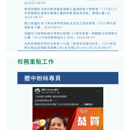
份
2026-08-07
教育部國民及學前教育署委請國立臺灣師範大學辦理「114至115
年度健康促進學校輔導計畫師資專業成長研習」實施計畫1份
2026-08-07
國立高雄科技大學海事學院造船及海洋工程系辦理「2026學生船
模創客大賽」
2026-08-07
桃園市立陽明高級中等學校辦理115學年度第一學期數位前導學校
計畫「AR2VR跨域教學設計工作坊」
2026-08-07
內政部建築研究所主辦第十九屆「創意狂想巢向未來」2026年智
慧化居住空間創意競賽公告(含海報QRcode)1份
2026-08-07
校務重點工作
體中粉絲專頁